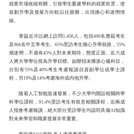
就業市場收縮有關，引致學生憂慮學科的就業前景，使
規劃升學及發展方向較以往困難，出現擔心和迷惘情
緒。
青協近月以網上訪問1,456人，包括490名應屆考生
及966名中五準考生。65%受訪考生擔心升學前路，55%
感迷惘，不過有45%人對未來期待，態度正面。近六成
人將大學學位視為升學目標。如聯招未獲派心儀科目，
分別有55%及40%考生考慮報讀自資副學位或學士課
程，另19%及14%考慮海外或內地升學。
隨着人工智能急速發展，不少大學均開設相關跨學
科學位課程，91.4%受訪考生有留意相關課程，近兩成
人指會考慮報讀，絕大部分受訪學生均認同具備AI知識
對未來學習和職業發展非常重要。