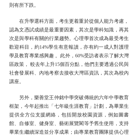
則有所下跌。
在升學選科方面，考生更着重於從個人能力考慮，
認為文憑試成績是最重要因素，其次是學科知識，再其
次是與學科有關的行業趨勢。心理學首次成為最受考生
歡迎科目，約14%學生有意報讀，亦有約一成人對護理
學及教育專業感興趣 。此外，60%受訪者表示了解大灣
區政策， 較去年上升15個百分點，他們主要透過公民與
社會發展科、內地考察去接收大灣區資訊，其次為校內
講座。
另外，樂善堂王仲銘中學突破傳統的六年中學教育
框架，今年起推出「七年級生涯教育」計劃，為畢業生
提供全方位支援網絡，包括開放校園資源，例如圖書
館、自修室、健身室、藝術展覽閣等予舊生使用，支持
畢業生繼續深造並分享成果；由專業教育團隊提供心理