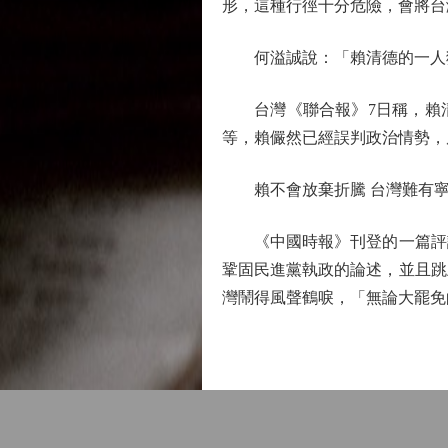
形，這種行徑十分危險，會將台
何溢誠說：「賴清德的一人獨白
台灣《聯合報》7日稱，賴清
等，賴儼然已經誤判政治情勢，
賴不會放棄折騰 台灣難有
《中國時報》刊登的一篇評論
鞏固民進黨執政的論述，並且跳
灣鬧得風聲鶴唳，「無論大罷免