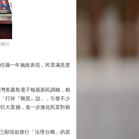
料圖片
任滿一年施政表現，民眾滿意度
灣美麗島電子報最新民調稱，賴
是「打掉『雜質』說」，引發不少
發巨大震撼，進一步激化民眾對賴
已顯現欲推行「法理台獨」的原