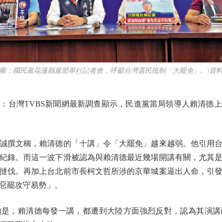
國民黨花蓮縣黨部舉行記者會，呼籲台灣選民抵制「大罷免」。\資
台灣TVBS新聞網最新調查顯示，民進黨當局領導人賴清德上
撰文稱，賴清德的「十講」令「大罷免」越來越弱。他引用台
紀錄。而這一波下滑被認為與賴清德最近幾場開講有關，尤其
撻伐。再加上台北前市長柯文哲所涉的京華城案逼出人命，引
惡罷攻守易勢」。
，賴清德每發一講，都遭到大陸方面強烈反對，認為其演講