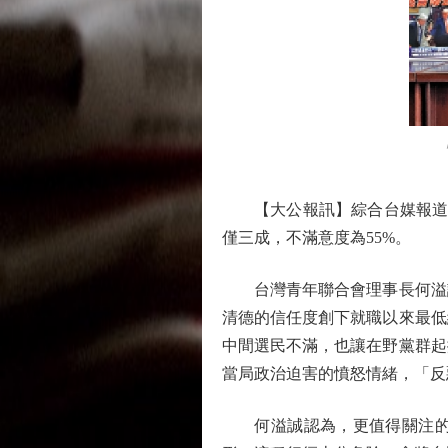
圖：
【大公報訊】綜合台媒報道：
僅三成，不滿意度為55%。
台灣青年聯合會理事長何溢誠
清德的信任度創下就職以來最低
中間選民不滿，也讓在野黨群起
當局政治迫害的憤怒情緒，「反
何溢誠認為，更值得關注的是