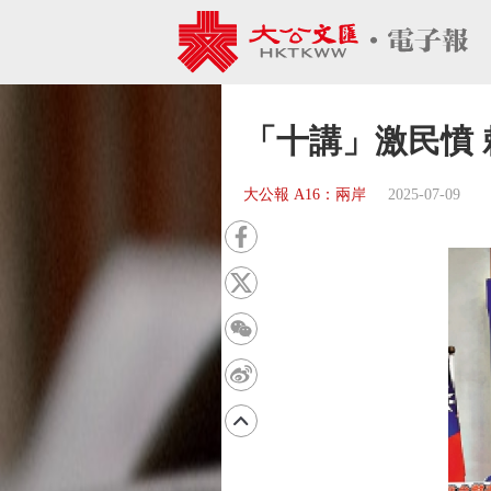
「十講」激民憤
大公報 A16：兩岸
2025-07-09