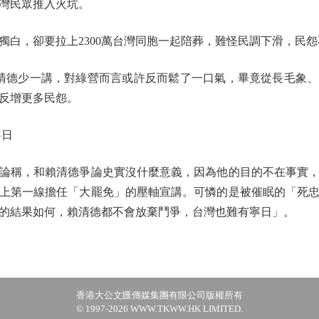
灣民眾推入火坑。
，卻要拉上2300萬台灣同胞一起陪葬，難怪民調下滑，民怨
德少一講，對綠營而言或許反而鬆了一口氣，畢竟從長毛象、
反增更多民怨。
寧日
稱，和賴清德爭論史實沒什麼意義，因為他的目的不在事實，
上第一線擔任「大罷免」的壓軸宣講。可憐的是被催眠的「死
的結果如何，賴清德都不會放棄鬥爭，台灣也難有寧日」。
香港大公文匯傳媒集團有限公司版權所有
© 1997-2026 WWW.TKWW.HK LIMITED.