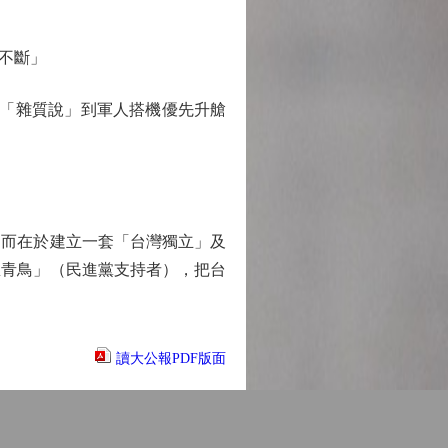
不斷」
「雜質說」到軍人搭機優先升艙
而在於建立一套「台灣獨立」及
忠青鳥」（民進黨支持者），把台
讀大公報PDF版面