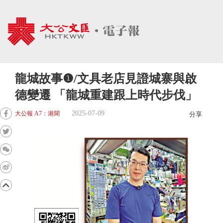
龍城故事❶/文具老店見證城寨與啟
德變遷 「龍城重建跟上時代步伐」
2025-07-09
大公報 A7：港聞
分享