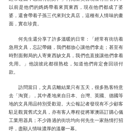
以前是他們的媽媽帶着來買東西，現在他們都成了婆
婆，還會帶着子孫三代來到文具店，這種有人情味的畫
面，實在珍貴。
何先生還分享了許多溫暖的日常：「經常有街坊着
急用文具，忘記帶錢，我們都放心讓他們拿走；甚至有
時對面郵局的人寄東西缺文具，我們也直接讓他們拿着
先用。」他說彼此都很熟稔，知道他們肯定會回頭付
款。
訪問當日，文具店離結業只有五天，很多熟客特意
去「淘寶」，其中產地來自日本、台灣、英國、德國等
地的文具用品特別受歡迎。大公報記者發現有不少顧客
駐足觀賞舊式文具，亦有客人專程從將軍澳區訂購心儀
工業用器具；不少路過的街坊均向何先生一家熱情打招
呼，盡顯人情味濃厚的溫馨一幕。