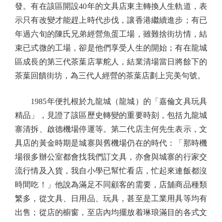
發。有在該區開設40年的文具店東主轉換人生軌道，表
示只有改變才能趕上時代步伐，讓香港繼續進步；有已
年過六旬的陳氏兄弟經營魚蛋工場，雖難捨街坊情，結
束已式微的工場，卻是他們享受人生的開始；有在龍城
區成長的第三代茶葉店掌舵人，結業清場當日將餘下的
茶葉回饋街坊，為三代人經營的茶葉店劃上完美句號。
1985年便扎根於九龍城（龍城）的「嘉倫文具玩具
精品」，見證了該區歷史轉變的重要時刻，包括九龍城
寨清拆、啟德機場停運等。第二代店主何先生表示，文
具店的黃金時期是城寨與舊機場仍在的時代：「那時機
場很多辦公室都會找我們訂文具，亦會與城寨的行家交
流行情及入貨，我自小學已幫忙看店，忙起來連飯都沒
時間吃！」他說為滿足不同顧客的需要，店舖商品種類
繁多，從文具、日用品、玩具，甚至是工業用具等均有
出售；從店的櫥窗，至店內均擺放着琳琅滿目的各式文