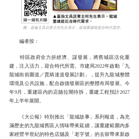
圖：嘉倫文具店東主何先生表示，龍城重建能迎合時代需求。
編者按：
特區政府全力拚經濟、謀發展，將舊城區活化重
建，注入活力，迎合時代所需。市建局2022年啟動「九
龍城衙前圍道／賈炳達道發展計劃」，提升九龍城整體
環境及公共設施，配合啟德發展區的整體布局發展。今
年9月，重建區內的店舖拉閘待拆，重建工程預計2027
年上半年展開。
《大公報》特別推出「龍城故事」系列報道，為充
滿歷史的九龍城舊區人情味帶來延續，讓重建範圍內多
家經營半世紀的特色店舖及「老字號」的去留帶來新啟