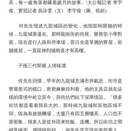
具，每一處角落都藏着歲月的故事。\大公報記者 李宇
俊、實習記者 吳詠雯（文） 李宇俊（圖、視頻）
何先生憶述九龍城區的變化，他指當時開舖的時
候，九龍城寨還在。那時龍崗街的街尾、樂善堂小學對
面，現在是行人路和停車場，昔日全是單層的寮屋，前
舖後居，一直延伸到城南道才有高樓。
子孫三代幫襯 人情味濃
何先生回憶，早年的九龍城充滿市井氣息，街市是
寮屋形式的檔口，密密麻麻排列着。他的文具店就在這
樣的環境中屹立至今，與街坊們結下深厚情誼。「很多
街坊都是看着我長大的，那時候九龍城和其他區域不
同，因為有啟德機場，大廈只有四五層樓高，人口也不
算密集，很多人是從外區來吃飯、送機。所以街坊之間
經常碰面，感情特別好。」何先生笑言現在有些客人，