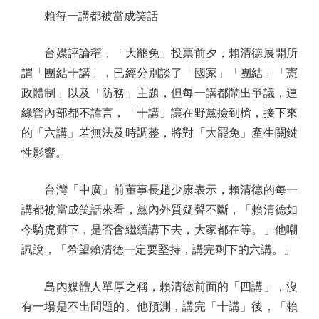
賴每一講都被當成笑話
台媒評論稱，「大罷免」投票前夕，賴清德展開所
謂「團結十講」，已經分別談了「國家」「團結」「憲
政體制」以及「防務」主題，但每一講都鬧出爭議，連
綠營內部都不諱言，「十講」讓在野黨撿到槍，接下來
的「六講」若無法及時調整，將對「大罷免」產生關鍵
性影響。
台灣「中廣」前董事長趙少康表示，賴清德的每一
講都被當成笑話來看，黨內外質疑聲不斷，「賴清德如
今騎虎難下，是否會繼續講下去，大家都在等。」他嘲
諷說，「希望賴清德一定要堅持，講完剩下的六講。」
島內媒體人單厚之稱，賴清德前面的「四講」，沒
有一場是不出問題的。他預測，講完「十講」後，「賴