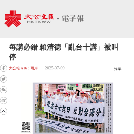
每講必錯 賴清德「亂台十講」被叫
停
2025-07-09
大公報 A16：兩岸
分享