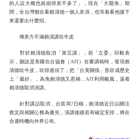
的人設大概也就崩得差不多了」，現在「大罷免」期
間，全台灣都在看賴清德一個人表演，也等着看他接下
來還要出什麼招。
傳美方不滿賴演講吹牛皮
對於賴清德取消「第五講」，前「立委」邱毅表
示，聽說是美國在台協會（AIT）在審講稿時，發現賴
清德吹牛皮，吹得過頭了，把「台美關係」形容成歷史
上「最好」，為免賴清德又惹禍，AIT利用颱風，逼着
賴清德取消演講。
針對講話取消，台當局7日稱，賴清德近日以關注
救災與相關公務為優先，演講後續若有確定安排，將在
合適時機向外界公布。