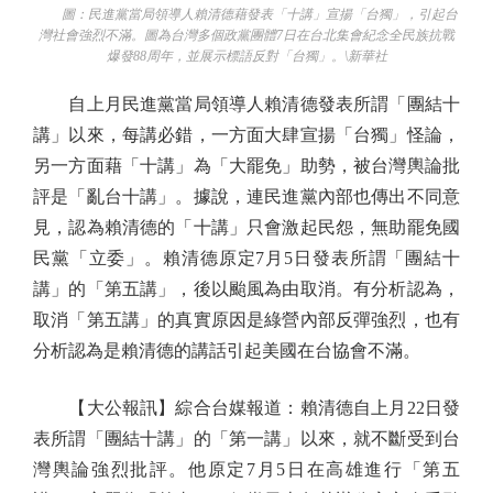
圖：民進黨當局領導人賴清德藉發表「十講」宣揚「台獨」，引起台
灣社會強烈不滿。圖為台灣多個政黨團體7日在台北集會紀念全民族抗戰
爆發88周年，並展示標語反對「台獨」。\新華社
自上月民進黨當局領導人賴清德發表所謂「團結十
講」以來，每講必錯，一方面大肆宣揚「台獨」怪論，
另一方面藉「十講」為「大罷免」助勢，被台灣輿論批
評是「亂台十講」。據說，連民進黨內部也傳出不同意
見，認為賴清德的「十講」只會激起民怨，無助罷免國
民黨「立委」。賴清德原定7月5日發表所謂「團結十
講」的「第五講」，後以颱風為由取消。有分析認為，
取消「第五講」的真實原因是綠營內部反彈強烈，也有
分析認為是賴清德的講話引起美國在台協會不滿。
【大公報訊】綜合台媒報道：賴清德自上月22日發
表所謂「團結十講」的「第一講」以來，就不斷受到台
灣輿論強烈批評。他原定7月5日在高雄進行「第五