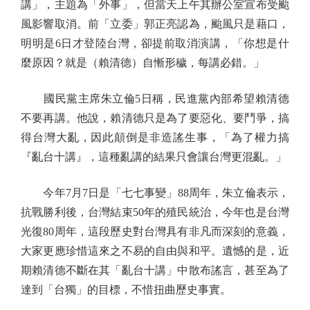
講」，主題為「外事」，但當天上午其辦公室宣布受颱
風影響取消。前「立委」郭正亮認為，颱風只是藉口，
明明是6日才登陸台灣，卻提前取消演講，「你想是什
麼原因？就是（賴清德）自慚形穢，每講必錯。」
國民黨主席朱立倫5日稱，民進黨內部希望賴清德
不要再講。他說，賴清德只是為了要惡化、要鬥爭，搞
得台灣大亂，因此顛倒是非造謠生事，「為了權力搞
『亂台十講』，這種亂講的結果只會讓台灣更混亂。」
今年7月7日是「七七事變」88周年，朱立倫表示，
抗戰勝利後，台灣結束50年的殖民統治，今年也是台灣
光復80周年，這段歷史對台灣具有非凡而深刻的意義，
大家更應珍惜這來之不易的自由與和平。遺憾的是，近
期賴清德不斷在其「亂台十講」中散布謠言，甚至為了
達到「台獨」的目標，不惜扭曲歷史事實。