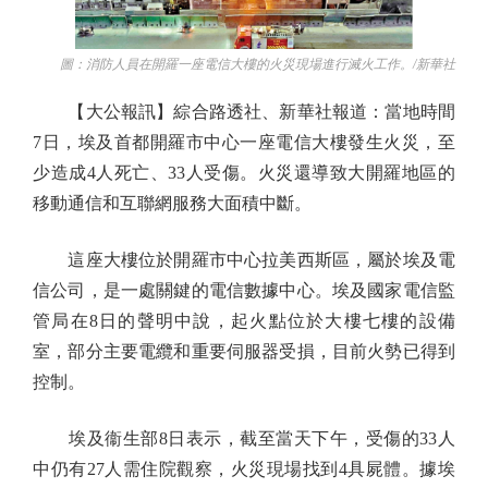
圖：消防人員在開羅一座電信大樓的火災現場進行滅火工作。/新華社
【大公報訊】綜合路透社、新華社報道：當地時間
7日，埃及首都開羅市中心一座電信大樓發生火災，至
少造成4人死亡、33人受傷。火災還導致大開羅地區的
移動通信和互聯網服務大面積中斷。
這座大樓位於開羅市中心拉美西斯區，屬於埃及電
信公司，是一處關鍵的電信數據中心。埃及國家電信監
管局在8日的聲明中說，起火點位於大樓七樓的設備
室，部分主要電纜和重要伺服器受損，目前火勢已得到
控制。
埃及衞生部8日表示，截至當天下午，受傷的33人
中仍有27人需住院觀察，火災現場找到4具屍體。據埃