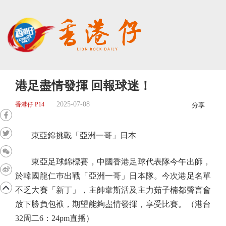
港足盡情發揮 回報球迷！
2025-07-08
香港仔 P14
分享
東亞錦挑戰「亞洲一哥」日本
東亞足球錦標賽，中國香港足球代表隊今午出師，
於韓國龍仁巿出戰「亞洲一哥」日本隊。今次港足名單
不乏大賽「新丁」，主帥韋斯活及主力茹子楠都聲言會
放下勝負包袱，期望能夠盡情發揮，享受比賽。（港台
32周二6：24pm直播）