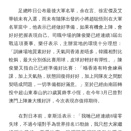
足總昨日公布最後大軍名單，余在言、徐宏傑及艾
華頓未有入選，而未有隨隊出發的小將趙聡悟則在大軍
名單當中，他表示已經做好準備，如果有機會上陣，會
好好把握表現自己。司職中場的陳俊樂已經連續3屆出
戰這項賽事。樂仔表示，主辦當地的環境十分理想：
「訓練場地質素好好，天氣同香港差唔多，韓國相對比
較焗，最大分別係比賽用球，皮球好輕好有彈性。」陳
俊樂又指自己已經準備好比賽：「喺香港有時會練兩
課，加上天氣熱，狀態回復得好好，加上同隊友之間默
契唔成問題，一切準備都好滿意。」至於已經由南區轉
投中超山東泰山的23歲翼鋒李小恆，在今年3月已曾對
澳門上陣兼大獲好評，今次表現亦值得期待。
在對日本前，韋斯活表示：「我哋已經連續8場零
失球，不過今場對手為世界排名15勁旅，我只想大家繼