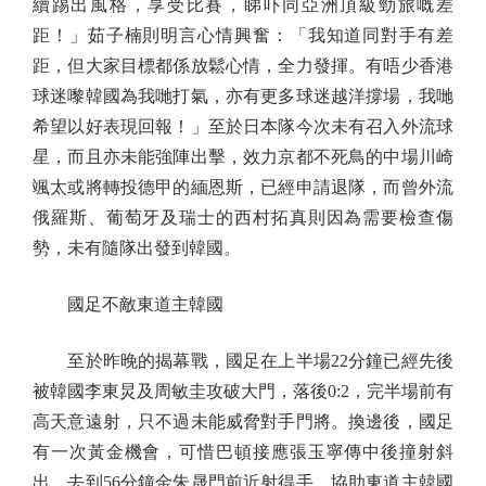
續踢出風格，享受比賽，睇吓同亞洲頂級勁旅嘅差
距！」茹子楠則明言心情興奮：「我知道同對手有差
距，但大家目標都係放鬆心情，全力發揮。有唔少香港
球迷嚟韓國為我哋打氣，亦有更多球迷越洋撐場，我哋
希望以好表現回報！」至於日本隊今次未有召入外流球
星，而且亦未能強陣出擊，效力京都不死鳥的中場川崎
颯太或將轉投德甲的緬恩斯，已經申請退隊，而曾外流
俄羅斯、葡萄牙及瑞士的西村拓真則因為需要檢查傷
勢，未有隨隊出發到韓國。
國足不敵東道主韓國
至於昨晚的揭幕戰，國足在上半場22分鐘已經先後
被韓國李東炅及周敏圭攻破大門，落後0:2，完半場前有
高天意遠射，只不過未能威脅對手門將。換邊後，國足
有一次黃金機會，可惜巴頓接應張玉寧傳中後撞射斜
出。去到56分鐘金朱晟門前近射得手，協助東道主韓國