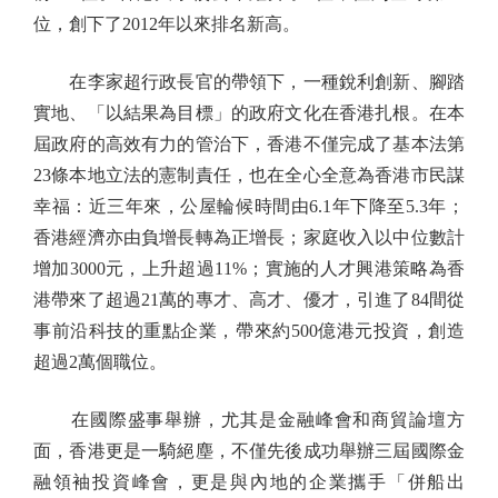
位，創下了2012年以來排名新高。
在李家超行政長官的帶領下，一種銳利創新、腳踏
實地、「以結果為目標」的政府文化在香港扎根。在本
屆政府的高效有力的管治下，香港不僅完成了基本法第
23條本地立法的憲制責任，也在全心全意為香港市民謀
幸福：近三年來，公屋輪候時間由6.1年下降至5.3年；
香港經濟亦由負增長轉為正增長；家庭收入以中位數計
增加3000元，上升超過11%；實施的人才興港策略為香
港帶來了超過21萬的專才、高才、優才，引進了84間從
事前沿科技的重點企業，帶來約500億港元投資，創造
超過2萬個職位。
在國際盛事舉辦，尤其是金融峰會和商貿論壇方
面，香港更是一騎絕塵，不僅先後成功舉辦三屆國際金
融領袖投資峰會，更是與內地的企業攜手「併船出