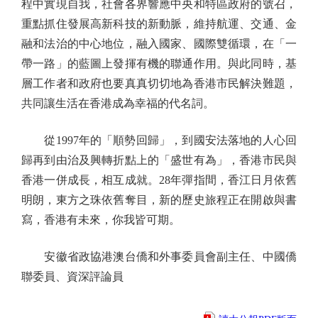
程中實現自我，社會各界響應中央和特區政府的號召，
重點抓住發展高新科技的新動脈，維持航運、交通、金
融和法治的中心地位，融入國家、國際雙循環，在「一
帶一路」的藍圖上發揮有機的聯通作用。與此同時，基
層工作者和政府也要真真切切地為香港市民解決難題，
共同讓生活在香港成為幸福的代名詞。
從1997年的「順勢回歸」，到國安法落地的人心回
歸再到由治及興轉折點上的「盛世有為」，香港市民與
香港一併成長，相互成就。28年彈指間，香江日月依舊
明朗，東方之珠依舊奪目，新的歷史旅程正在開啟與書
寫，香港有未來，你我皆可期。
安徽省政協港澳台僑和外事委員會副主任、中國僑
聯委員、資深評論員