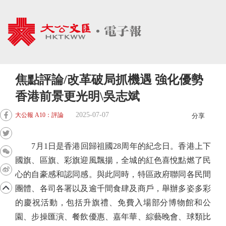
焦點評論/改革破局抓機遇 強化優勢
香港前景更光明\吳志斌
2025-07-07
大公報 A10：評論
分享
7月1日是香港回歸祖國28周年的紀念日。香港上下
國旗、區旗、彩旗迎風飄揚，全城的紅色喜悅點燃了民
心的自豪感和認同感。與此同時，特區政府聯同各民間
團體、各司各署以及逾千間食肆及商戶，舉辦多姿多彩
的慶祝活動，包括升旗禮、免費入場部分博物館和公
園、步操匯演、餐飲優惠、嘉年華、綜藝晚會、球類比