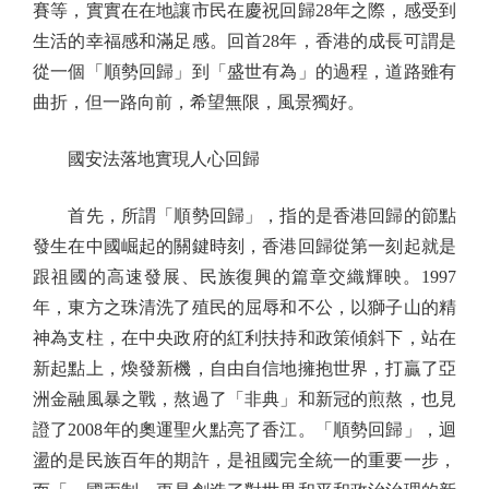
賽等，實實在在地讓市民在慶祝回歸28年之際，感受到
生活的幸福感和滿足感。回首28年，香港的成長可謂是
從一個「順勢回歸」到「盛世有為」的過程，道路雖有
曲折，但一路向前，希望無限，風景獨好。
國安法落地實現人心回歸
首先，所謂「順勢回歸」，指的是香港回歸的節點
發生在中國崛起的關鍵時刻，香港回歸從第一刻起就是
跟祖國的高速發展、民族復興的篇章交織輝映。1997
年，東方之珠清洗了殖民的屈辱和不公，以獅子山的精
神為支柱，在中央政府的紅利扶持和政策傾斜下，站在
新起點上，煥發新機，自由自信地擁抱世界，打贏了亞
洲金融風暴之戰，熬過了「非典」和新冠的煎熬，也見
證了2008年的奧運聖火點亮了香江。「順勢回歸」，迴
盪的是民族百年的期許，是祖國完全統一的重要一步，