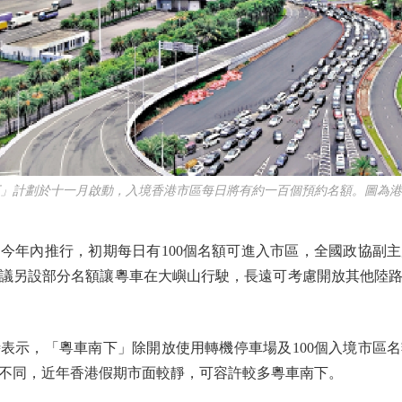
計劃於十一月啟動，入境香港市區每日將有約一百個預約名額。圖為港
年內推行，初期每日有100個名額可進入市區，全國政協副主
議另設部分名額讓粵車在大嶼山行駛，長遠可考慮開放其他陸
示，「粵車南下」除開放使用轉機停車場及100個入境市區名
不同，近年香港假期市面較靜，可容許較多粵車南下。