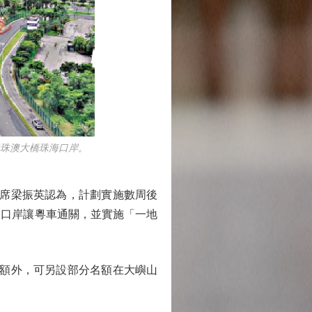
珠澳大橋珠海口岸。
席梁振英認為，計劃實施數周後
路口岸讓粵車通關，並實施「一地
額外，可另設部分名額在大嶼山