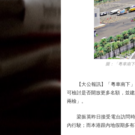
圖：「粵車南下」
【大公報訊】「粵車南下」今
可檢討是否開放更多名額，並建
兩檢」。
梁振英昨日接受電台訪問時表
內行駛；而本港跟內地假期多有