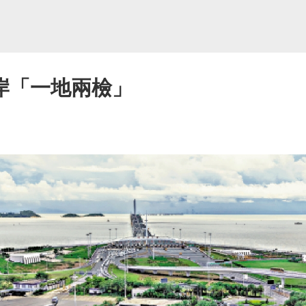
岸「一地兩檢」