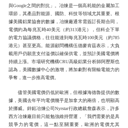
與Google之間的對抗」。冶煉是一個高耗能的金屬加工
環節，其產品對能源、國防、科技等領域尤其重要。根
據美國鋁業協會的數據，冶煉廠通常需簽訂長期合同，
電價約為每兆瓦時40美元（約313港元），但科企下單
的電力協議價格，往往能達到每兆瓦時100美元（約785
港元）甚至更高。能源顧問機構伍德麥肯茲表示，大負
載用戶仍願意支付溢價以確保供電，並預計美國電價將
持續上漲。市場研究機構CRU高級鋁業分析師阿歷斯也
認為，美國數據中心的激增，將加劇對有限輸電能力的
爭奪，進一步推高電價。
儘管美國電價仍低於歐洲，但根據海德魯提供的數
據，美國去年平均電價幾乎是加拿大的兩倍，也明顯高
於挪威。鋅鉛冶煉公司Nyrstar行政總裁詹森表示，許多
西方冶煉廠目前只能勉強維持營運，「我們需要的是具
競爭力的電價，這一點至關重要，歐洲的電價尤其