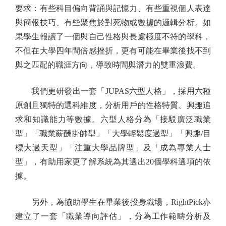
要求：有些科目偏向背誦與記憶力、有些重視個人表達
與簡報技巧、有些聚焦於對死物或數據的邏輯分析。如
果學生報讀了一個與自己性格與長處極度不符的學科，
不但在大學四年間倍感挫折，更有可能在畢業後找不到
與之匹配的職涯方向，導致時間與潛力的雙重浪費。
我們更研發出一套「JUPAS六型人格」，採用六種
原創且獨特的選科維度，分析用戶的性格特質、興趣追
求和知識能力等數據。六型人格分為「接駁廣泛職業
型」「職業薪酬掛帥型」「大學輕鬆度過型」「興趣/目
標大過天型」「注重大學品牌型」及「成為專業人士
型」，有助用家更了解系統為其選出20個學科選項的依
據。
另外，為協助學生在畢業後投身職場，RightPick亦
建立了一套「職業導向評估」，分為工作範疇分析及