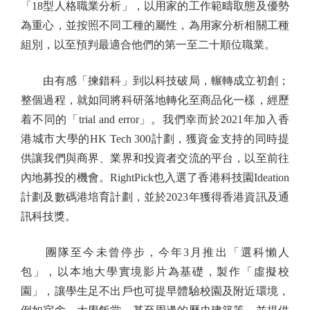
「18型人格職業分析」，以用家的工作範疇取態及優勢
為重心，並按照不同工種的屬性，為用家分析相關工種
組別，以至預判最適合他們的第一至二十順位職業。
由有感「揀錯科」到以科技破局，輾轉成立初創；
整個過程，就如同將科研落地轉化至商品化一樣，經歷
着不同的「trial and error」。我們幸而於2021年加入香
港城市大學的HK Tech 300計劃，獲資金支持的同時提
供讓我們與商界、業界和投資者交流的平台，以至前往
內地募投的機會。RightPick也入選了香港科技園Ideation
計劃及數碼港培育計劃，並於2023年獲得香港資訊及通
訊科技獎。
團隊至今未曾停步，今年3月推出「選科懶人
包」，以本地大學實境影片為基礎，製作「虛擬校
園」，讓學生足不出戶也可提早體驗校園及附近環境，