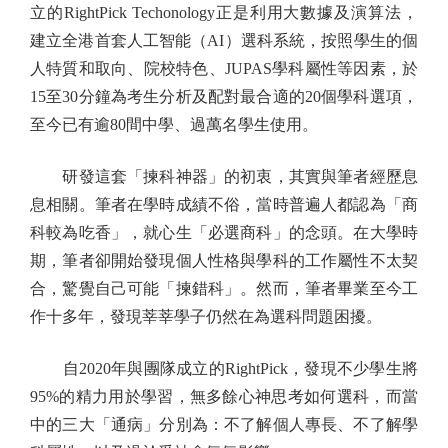
立的RightPick Techonology正是利用大數據及演算法，
建立全港首套人工智能（AI）選科系統，按照學生的個
人特質和取向、院校特色、JUPAS學科屬性等因素，於
15至30分鐘為考生分析及配對最合適的20個學科選項，
至今已有逾80間中學、過萬名學生使用。
研發這套「揀科神器」的初衷，其實與筆者經歷息
息相關。筆者在學時成績不俗，當時普遍人都認為「商
科較為吃香」，就心生「必選商科」的念頭。在大學時
期，筆者卻開始發現個人性格與學科的工作屬性不太契
合，驚覺自己可能「揀錯科」。然而，筆者畢業至今工
作十多年，發現莘莘學子仍然在為選科問題困擾。
自2020年與團隊成立的RightPick，發現不少學生將
95%的精力用於學習，無多餘心神思考如何選科，而當
中的三大「通病」分別為：不了解個人專長、不了解學