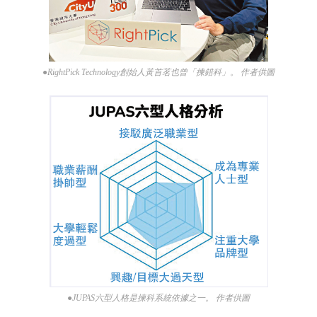
●RightPick Technology創始人黃首茗也曾「揀錯科」。 作者供圖
●JUPAS六型人格是揀科系統依據之一。 作者供圖