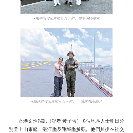
●楊學明與山東艦官兵合照。楊學明Fb圖片
●陳建君與山東艦官兵合照。 陳建君Fb圖片
香港文匯報訊（記者 黃子晉）多位地區人士昨日分
別登上山東艦、湛江艦及運城艦參觀。他們其後在社交