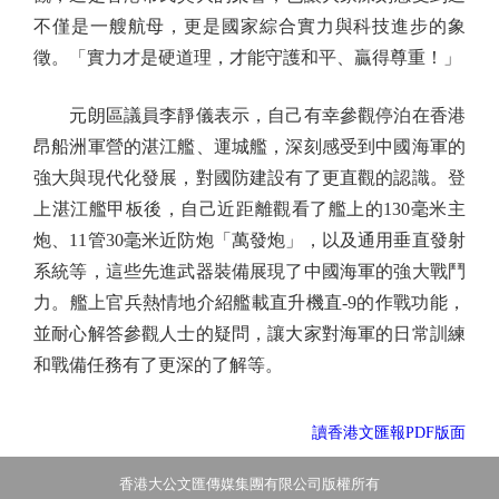
不僅是一艘航母，更是國家綜合實力與科技進步的象
徵。「實力才是硬道理，才能守護和平、贏得尊重！」
元朗區議員李靜儀表示，自己有幸參觀停泊在香港
昂船洲軍營的湛江艦、運城艦，深刻感受到中國海軍的
強大與現代化發展，對國防建設有了更直觀的認識。登
上湛江艦甲板後，自己近距離觀看了艦上的130毫米主
炮、11管30毫米近防炮「萬發炮」，以及通用垂直發射
系統等，這些先進武器裝備展現了中國海軍的強大戰鬥
力。艦上官兵熱情地介紹艦載直升機直-9的作戰功能，
並耐心解答參觀人士的疑問，讓大家對海軍的日常訓練
和戰備任務有了更深的了解等。
讀香港文匯報PDF版面
香港大公文匯傳媒集團有限公司版權所有