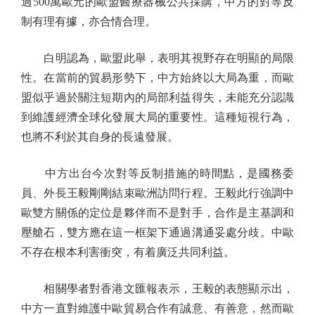
過500萬歐元的歐盟醫療器械公共採購，中方的對等反
制有理有據，亦合情合理。
白明認為，歐盟此舉，表明其視野存在明顯的局限
性。在當前的貿易形勢下，中方始終以大局為重，而歐
盟似乎過於關注短期內的局部利益得失，未能充分認識
到維護經濟全球化發展大局的重要性。這種短視行為，
也將不利於其自身的長遠發展。
中方出台今次對等反制措施的時間點，是國務委
員、外長王毅剛剛結束歐洲訪問行程。王毅此行強調中
歐雙方關係的定位是夥伴而不是對手，合作是主基調和
壓艙石，雙方應在這一框架下通過溝通妥處分歧。中歐
不存在根本利害衝突，有着廣泛共同利益。
相關學者對香港文匯報表示，王毅的表態顯示出，
中方一直對維護中歐貿易合作有誠意、有善意，然而歐