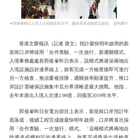
●郭俊峯稱出入境人次回復疫前水平。圖為香港高鐵西九龍站。 資料圖片
香港文匯報訊（記者 唐文）預計最快明年啟用的新
皇崗口岸將採用「合作查驗、一次放行」新通關模式。
入境事務處處長郭俊峯昨日表示，該模式將港深兩地出
入境設施設於邊界線上，旅客完成一方檢查後即可進行
另一方檢查，無須重複排隊，通關效率顯著提升，惟口
岸設計需確保設施集中且分界清晰是最大挑戰。他指，
去年本港出入境人次達2.98億，回復至2019年水平。
郭俊峯昨日在電台節目上表示，新皇崗口岸預計年
底落成，後續工程完成後最快明年啟用，口岸將首次採
用「合作查驗、一次放行」模式。「這種模式將兩地自
助通道或櫃枱設於邊界線上，旅客完成香港出境檢查