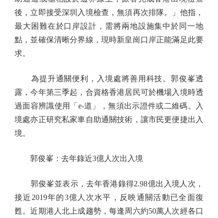
後，立即接受深圳入境檢查，無須再次排隊。」他指，
最大困難在於口岸設計，需將兩地設施集中於同一地
點，並確保清晰分界線，現時新皇崗口岸正能滿足此要
求。
為提升通關便利，入境處將善用科技。郭俊峯透
露，今年第三季起，合資格香港居民可於機場入境時透
過面容辨識使用「e-道」，無須出示證件或二維碼。入
境處亦正研究私家車自助通關技術，讓市民更便捷出入
境。
郭俊峯：去年錄近3億人次出入境
郭俊峯並表示，去年香港錄得2.98億出入境人次，
接近2019年的3億人次水平，反映通關活動已全面復
甦。近期港人北上成趨勢，每逢周六約50萬人次經各口