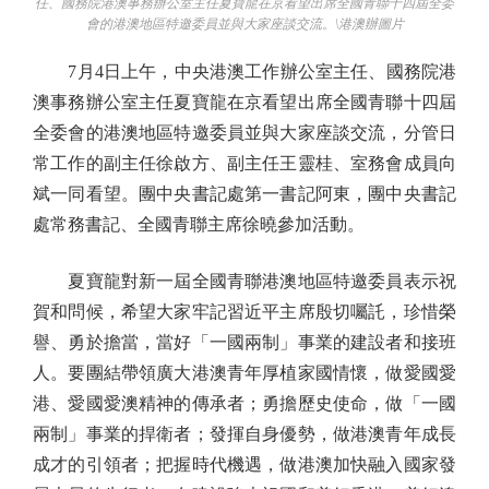
任、國務院港澳事務辦公室主任夏寶龍在京看望出席全國青聯十四屆全委
會的港澳地區特邀委員並與大家座談交流。\港澳辦圖片
7月4日上午，中央港澳工作辦公室主任、國務院港
澳事務辦公室主任夏寶龍在京看望出席全國青聯十四屆
全委會的港澳地區特邀委員並與大家座談交流，分管日
常工作的副主任徐啟方、副主任王靈桂、室務會成員向
斌一同看望。團中央書記處第一書記阿東，團中央書記
處常務書記、全國青聯主席徐曉參加活動。
夏寶龍對新一屆全國青聯港澳地區特邀委員表示祝
賀和問候，希望大家牢記習近平主席殷切囑託，珍惜榮
譽、勇於擔當，當好「一國兩制」事業的建設者和接班
人。要團結帶領廣大港澳青年厚植家國情懷，做愛國愛
港、愛國愛澳精神的傳承者；勇擔歷史使命，做「一國
兩制」事業的捍衛者；發揮自身優勢，做港澳青年成長
成才的引領者；把握時代機遇，做港澳加快融入國家發