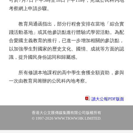
可於7月7日下午5時至18日下午11時，完成公民科內地
考察網上申請步驟。
教育局通函指出，部分行程會安排在當地「綜合實
踐活動基地」或其他參訪點進行體驗式學習活動。為配
合愛國主義教育的推行，已進一步增加相關的參訪點，
以加強學生對國家的歷史文化、國情、成就等方面的認
識，提升國民身份認同和歸屬感。
所有修讀本地課程的高中學生會獲全額資助，參與
一次由教育局籌辦的公民科內地考察。
讀大公報PDF版面
香港大公文匯傳媒集團有限公司版權所有
© 1997-2026 WWW.TKWW.HK LIMITED.