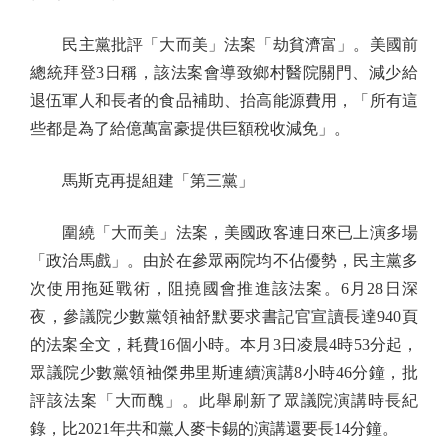
民主黨批評「大而美」法案「劫貧濟富」。美國前
總統拜登3日稱，該法案會導致鄉村醫院關門、減少給
退伍軍人和長者的食品補助、抬高能源費用，「所有這
些都是為了給億萬富豪提供巨額稅收減免」。
馬斯克再提組建「第三黨」
圍繞「大而美」法案，美國政客連日來已上演多場
「政治馬戲」。由於在參眾兩院均不佔優勢，民主黨多
次使用拖延戰術，阻撓國會推進該法案。6月28日深
夜，參議院少數黨領袖舒默要求書記官宣讀長達940頁
的法案全文，耗費16個小時。本月3日凌晨4時53分起，
眾議院少數黨領袖傑弗里斯連續演講8小時46分鐘，批
評該法案「大而醜」。此舉刷新了眾議院演講時長紀
錄，比2021年共和黨人麥卡錫的演講還要長14分鐘。