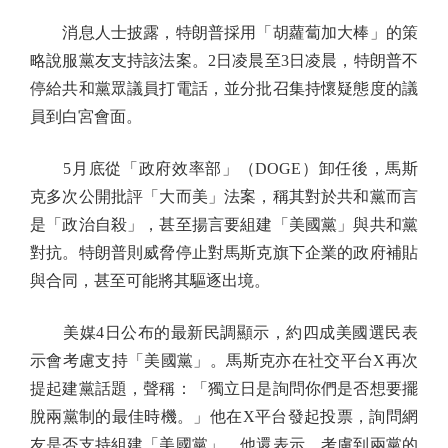
消息人士披露，特朗普採用「胡蘿蔔加大棒」的策
略說服黨友支持該法案。2日凌晨至3日凌晨，特朗普不
停給共和黨眾議員打電話，並分批召集持懷疑態度的議
員到白宮會面。
5月底從「政府效率部」（DOGE）卸任後，馬斯
克多次公開批評「大而美」法案，稱其對於共和黨而言
是「政治自殺」，甚至揚言要組建「美國黨」與共和黨
對抗。特朗普則威脅停止對馬斯克旗下企業的政府補貼
與合同，甚至可能將其驅逐出境。
美媒4日公布的最新民調顯示，約四成美國選民表
示會考慮支持「美國黨」。馬斯克亦在社交平台X再次
提起建黨話題，聲稱：「獨立日是詢問你們是否想要擺
脫兩黨制的最佳時機。」他在X平台發起投票，詢問網
友是否支持組建「美國黨」。他還表示，考慮到兩黨的