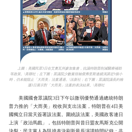
上圖：美國民眾3日在艾奧瓦州參加集會，抗議特朗普削減醫療補助
等政策。\美聯社；左下圖：眾議院少數黨領袖傑弗里斯連續演講近9個小
時，仍未能阻止「大而美」法案通過。\法新社；右下圖：眾議院議長約翰
遜3日展示對「大而美」法案的表決結果。\美聯社
美國國會眾議院3日下午以微弱優勢通過總統特朗
普力推的「大而美」稅收與支出法案，特朗普在4日美
國獨立日當天簽署該法案。圍繞該法案，美國政客連日
上演「政治馬戲」，包括特朗普與昔日盟友馬斯克公開
決裂；民主黨人為阻撓表決刷新最長演講時間紀錄；共