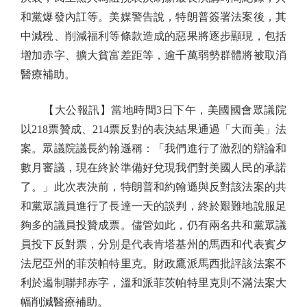
和黨爆發內訌等。美媒警告說，特朗普簽署法案後，其
中減稅、削減福利等條款造成的惡果將逐步顯現，包括
增加赤字、擴大貧富差距等，逾千萬弱勢群體將被取消
醫療補助。
【大公報訊】當地時間3日下午，美國國會眾議院
以218票贊成、214票反對的表決結果通過「大而美」法
案。眾議院議長約翰遜稱：「我們進行了激烈的辯論和
數月審議，現在終於準備好兌現我們對美國人民的承諾
了。」此次表決前，特朗普和約翰遜與反對該法案的共
和黨眾議員進行了長達一天的談判，終於艱難地說服足
夠多的議員投贊成票。儘管如此，仍有兩名共和黨眾議
員投下反對票，分別是代表肯塔基州的馬西和代表賓夕
法尼亞州的菲茨帕特里克。財政鷹派馬西批評該法案不
利於遏制聯邦赤字，溫和派菲茨帕特里克則不滿法案大
幅削減醫療補助。