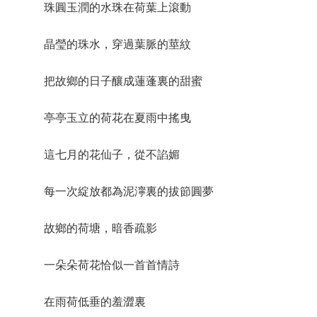
珠圓玉潤的水珠在荷葉上滾動
晶瑩的珠水，穿過葉脈的莖紋
把故鄉的日子釀成蓮蓬裏的甜蜜
亭亭玉立的荷花在夏雨中搖曳
這七月的花仙子，從不諂媚
每一次綻放都為泥濘裏的拔節圓夢
故鄉的荷塘，暗香疏影
一朵朵荷花恰似一首首情詩
在雨荷低垂的羞澀裏