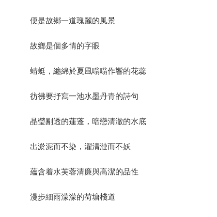
便是故鄉一道瑰麗的風景
故鄉是個多情的字眼
蜻蜓，纏綿於夏風嗡嗡作響的花蕊
彷彿要抒寫一池水墨丹青的詩句
晶瑩剔透的蓮蓬，暗戀清澈的水底
出淤泥而不染，濯清漣而不妖
蘊含着水芙蓉清廉與高潔的品性
漫步細雨濛濛的荷塘棧道