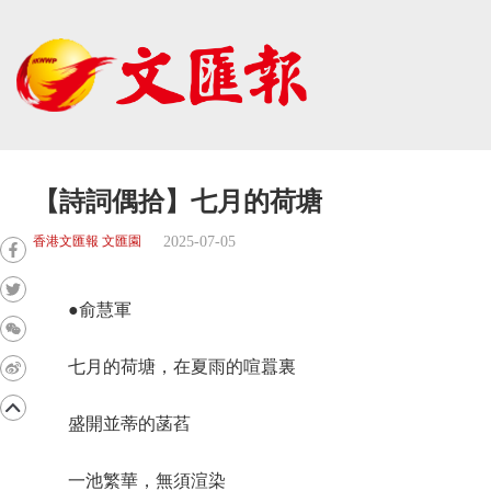
【詩詞偶拾】七月的荷塘
2025-07-05
香港文匯報 文匯園
●俞慧軍
七月的荷塘，在夏雨的喧囂裏
盛開並蒂的菡萏
一池繁華，無須渲染