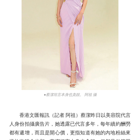
●蔡潔坦言本身也貪靚。 阿祖 攝
香港文匯報訊（記者 阿祖）蔡潔昨日以美容院代言
人身份拍攝廣告片，她透露已代言多年，每年續約酬勞
都有遞增，而且是開心價，更指知道有她的內地粉絲來