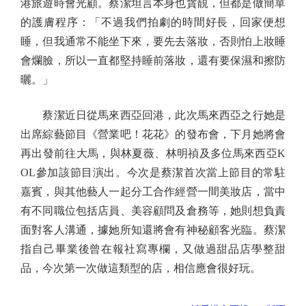
港旅遊時會光顧。蔡潔坦言本身也貪靚，但都是做簡單
的護膚程序：「不過我們拍劇的時間好長，回家便想
睡，但我通常不能坐下來，要先去落妝，否則怕上妝睡
會爛臉，所以一直都堅持睡前落妝，還有要保濕和擦防
曬。」
蔡潔近日從馬來西亞回港，此次馬來西亞之行她是
出席綜藝節目《營業吧！花花》的發布會，下月她將會
再出發前往大馬，與林夏薇、林明禎及多位馬來西亞K
OL參加該節目演出。今次是蔡潔首次當上節目的常駐
嘉賓，與其他藝人一起分工合作經營一間美妝店，當中
有不同職位包括店員、美容顧問及倉務等，她則想負責
面對客人溝通，據她所知還將會有神秘顧客光臨。蔡潔
指自己畢業後曾在報社寫專欄，又做過甜品店學整甜
品，今次第一次做這類型的店，相信應會很好玩。