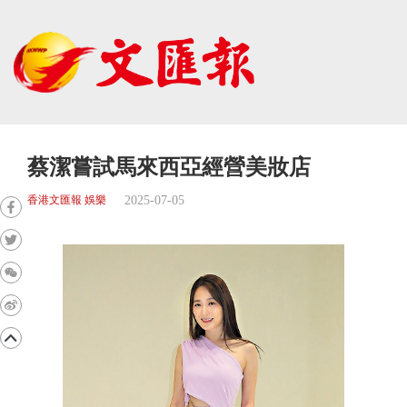
蔡潔嘗試馬來西亞經營美妝店
2025-07-05
香港文匯報 娛樂