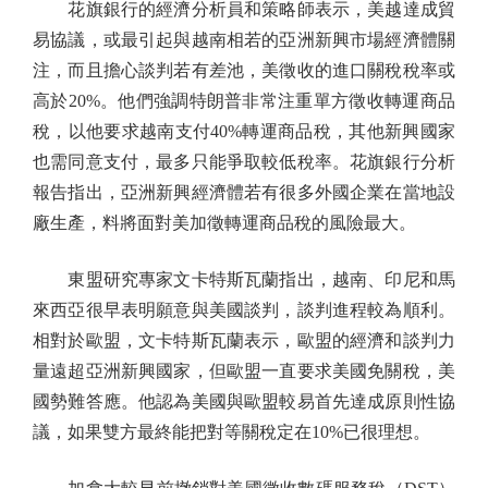
花旗銀行的經濟分析員和策略師表示，美越達成貿
易協議，或最引起與越南相若的亞洲新興市場經濟體關
注，而且擔心談判若有差池，美徵收的進口關稅稅率或
高於20%。他們強調特朗普非常注重單方徵收轉運商品
稅，以他要求越南支付40%轉運商品稅，其他新興國家
也需同意支付，最多只能爭取較低稅率。花旗銀行分析
報告指出，亞洲新興經濟體若有很多外國企業在當地設
廠生產，料將面對美加徵轉運商品稅的風險最大。
東盟研究專家文卡特斯瓦蘭指出，越南、印尼和馬
來西亞很早表明願意與美國談判，談判進程較為順利。
相對於歐盟，文卡特斯瓦蘭表示，歐盟的經濟和談判力
量遠超亞洲新興國家，但歐盟一直要求美國免關稅，美
國勢難答應。他認為美國與歐盟較易首先達成原則性協
議，如果雙方最終能把對等關稅定在10%已很理想。