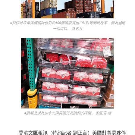
●貝森特表示美國預計會對約100個國家實施10%對等關稅稅率，圖為越南
一個港口。 路透社
●奶製品成為加拿大與美國貿易談判的障礙。 劉正言 攝
香港文匯報訊（特約記者 劉正言）美國對貿易夥伴