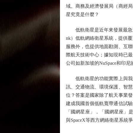
域。商務及經濟發展局（商經局
星究竟是什麼？
低軌衛星是近年來發展最急速、用
nk）低軌網絡衛星系統，提供覆
服務外，也提供地面勘測、互聯
際航天技術中心；據知現時已最
公司如新加坡的NuSpace和印尼的P
低軌衛星的功能實際上與我們
訊、交通物流、環境保護、智慧
位？答案是國家除了航天事業發
建成我國首個低軌寬帶通信試驗
「國網星座」，「國網星座」是
與SpaceX等西方網絡衛星系統