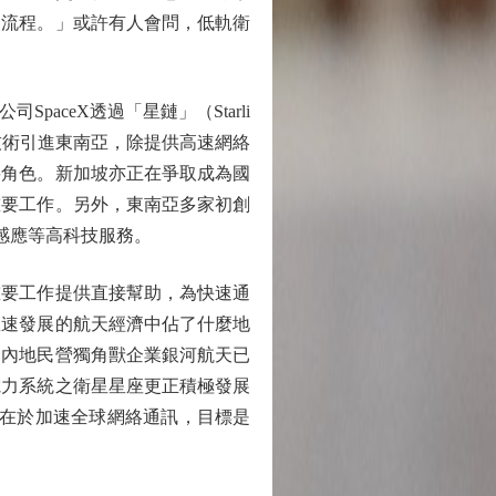
的流程。」或許有人會問，低軌衛
ceX透過「星鏈」（Starli
星技術引進東南亞，除提供高速網絡
要角色。新加坡亦正在爭取成為國
重要工作。另外，東南亞多家初創
和遙距感應等高科技服務。
要工作提供直接幫助，為快速通
急速發展的航天經濟中佔了什麼地
。內地民營獨角獸企業銀河航天已
電力系統之衛星星座更正積極發展
性在於加速全球網絡通訊，目標是