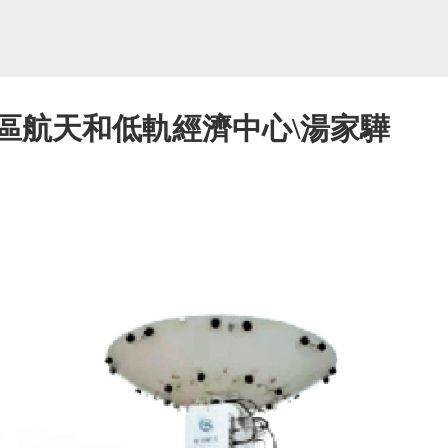
區航天和低軌經濟中心\湯家驊