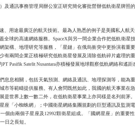
）及通訊事務管理局辦公室正研究簡化審批營辦低軌衛星牌照
途最廣泛的航天技術。最為人熟悉的例子是美國私人航天公司Spa
蓋全球的高速網絡服務。SpaceX與另一間企業合作把低軌衛
網架構、地理研究等服務，「星鏈」在俄烏衝突中更扮演着重
少有兩間企業正積極研究低軌衛星發展及清除低軌碎片處理的
T Pasifik Satelit Nusantara亦積極發展地球觀察低軌網絡
息息相關，包括天氣預測、網絡及通訊、地理探測等，能為重
城市等範疇提供服務。有人會問既然如此，我國的航天事業在
展是世界上數一數二外，在低軌衛星事業上亦同樣是名列前茅
星座「小蜘蛛網」；中國衛星網絡集團規劃的巨型通訊及監測
一個由兩個子星座及12992顆衛星組成。「國網星座」的重要
爭一日之長短。