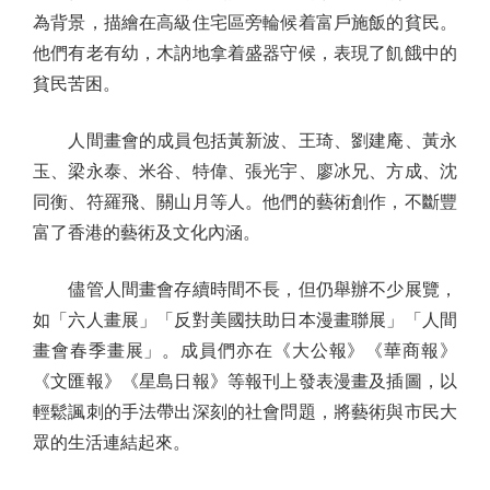
為背景，描繪在高級住宅區旁輪候着富戶施飯的貧民。
他們有老有幼，木訥地拿着盛器守候，表現了飢餓中的
貧民苦困。
人間畫會的成員包括黃新波、王琦、劉建庵、黃永
玉、梁永泰、米谷、特偉、張光宇、廖冰兄、方成、沈
同衡、符羅飛、關山月等人。他們的藝術創作，不斷豐
富了香港的藝術及文化內涵。
儘管人間畫會存續時間不長，但仍舉辦不少展覽，
如「六人畫展」「反對美國扶助日本漫畫聯展」「人間
畫會春季畫展」。成員們亦在《大公報》《華商報》
《文匯報》《星島日報》等報刊上發表漫畫及插圖，以
輕鬆諷刺的手法帶出深刻的社會問題，將藝術與市民大
眾的生活連結起來。