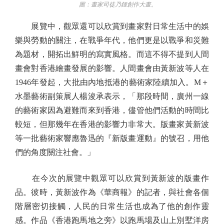
圖：畫家司徒乃鍾創作大畫。
展覽中，觀眾還可以欣賞到畫家對日常生活中的娛
樂與勞動的關注，在戰爭年代，他們更是以戰爭和災難
為題材，開拓出鮮明的寫實風格。而這不得不提到人間
畫會對香港繪畫發展的影響。人間畫會由黃新波等人在
1946年發起，大批由內地抵港的藝術家陸續加入。M＋
水墨藝術副策展人楊浚承表示，「那段時間，廣州一線
的藝術家因為避難而來到香港，儘管他們活動的時間比
較短，但那幾年在香港的影響力非常大。版畫家黃新波
等一批藝術家響應魯迅的『新版畫運動』的號召，用他
們的角度關注社會。」
在今次的展覽中觀眾可以欣賞到黃新波的版畫作
品。彼時，黃新波作為《華商報》的記者，與社會各個
階層密切接觸，人民的日常生活也成為了他的創作靈
感。作品《香港跑馬地之旁》以跑馬場及山上別墅洋房