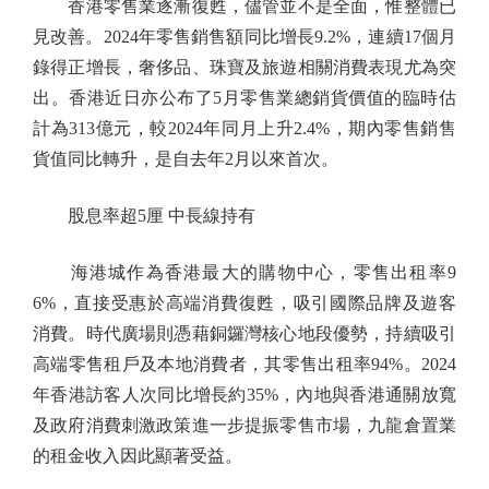
香港零售業逐漸復甦，儘管並不是全面，惟整體已
見改善。2024年零售銷售額同比增長9.2%，連續17個月
錄得正增長，奢侈品、珠寶及旅遊相關消費表現尤為突
出。香港近日亦公布了5月零售業總銷貨價值的臨時估
計為313億元，較2024年同月上升2.4%，期內零售銷售
貨值同比轉升，是自去年2月以來首次。
股息率超5厘 中長線持有
海港城作為香港最大的購物中心，零售出租率9
6%，直接受惠於高端消費復甦，吸引國際品牌及遊客
消費。時代廣場則憑藉銅鑼灣核心地段優勢，持續吸引
高端零售租戶及本地消費者，其零售出租率94%。2024
年香港訪客人次同比增長約35%，內地與香港通關放寬
及政府消費刺激政策進一步提振零售市場，九龍倉置業
的租金收入因此顯著受益。