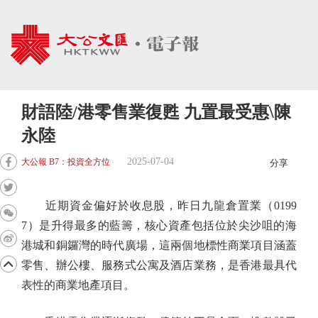
財語陸/港零售業復甦 九置最受惠\陳
永陸
2025-07-04
大公報 B7：投資全方位
分享
近期資金偏好於收息股，昨日九龍倉置業（0199
7）是升得最多的藍籌，核心資產包括位於尖沙咀的海
港城和銅鑼灣的時代廣場，這兩個地標性商業項目涵蓋
零售、辦公樓、服務式公寓及酒店業務，是香港最具代
表性的商業地產項目。