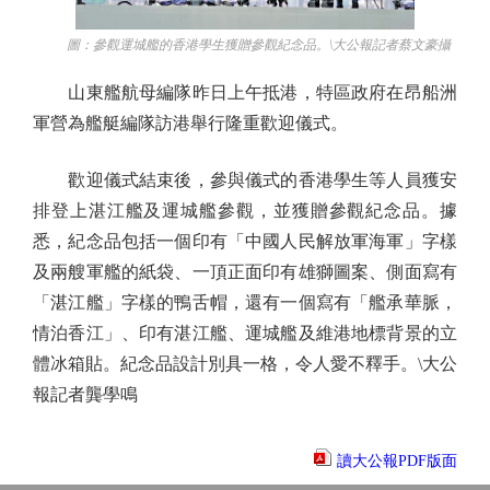
圖：參觀運城艦的香港學生獲贈參觀紀念品。\大公報記者蔡文豪攝
山東艦航母編隊昨日上午抵港，特區政府在昂船洲
軍營為艦艇編隊訪港舉行隆重歡迎儀式。
歡迎儀式結束後，參與儀式的香港學生等人員獲安
排登上湛江艦及運城艦參觀，並獲贈參觀紀念品。據
悉，紀念品包括一個印有「中國人民解放軍海軍」字樣
及兩艘軍艦的紙袋、一頂正面印有雄獅圖案、側面寫有
「湛江艦」字樣的鴨舌帽，還有一個寫有「艦承華脈，
情泊香江」、印有湛江艦、運城艦及維港地標背景的立
體冰箱貼。紀念品設計別具一格，令人愛不釋手。\大公
報記者龔學鳴
讀大公報PDF版面