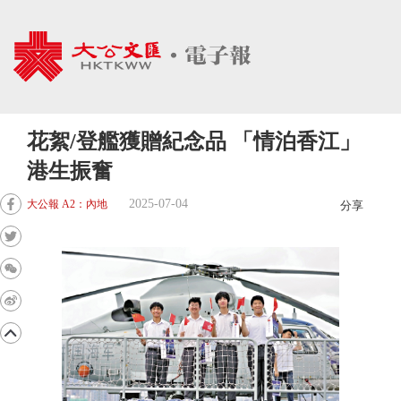
花絮/登艦獲贈紀念品 「情泊香江」
港生振奮
2025-07-04
大公報 A2：內地
分享