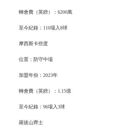
轉會費（英鎊）：6200萬
至今紀錄：110場入8球
摩西斯卡些度
位置：防守中場
加盟年份：2023年
轉會費（英鎊）：1.15億
至今紀錄：96場入3球
羅拔山齊士