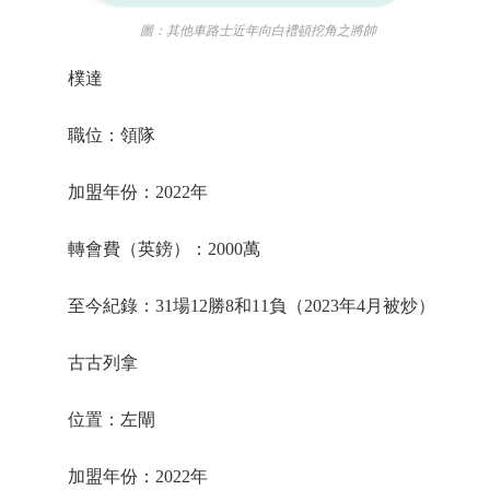
圖：其他車路士近年向白禮頓挖角之將帥
樸達
職位：領隊
加盟年份：2022年
轉會費（英鎊）：2000萬
至今紀錄：31場12勝8和11負（2023年4月被炒）
古古列拿
位置：左閘
加盟年份：2022年