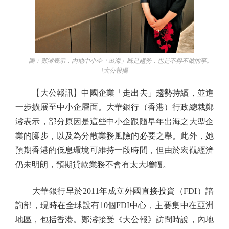
圖：鄭濬表示，內地中小企「出海」既是趨勢，也是不得不做的事。
\大公報攝
【大公報訊】中國企業「走出去」趨勢持續，並進
一步擴展至中小企層面。大華銀行（香港）行政總裁鄭
濬表示，部分原因是這些中小企跟隨早年出海之大型企
業的腳步，以及為分散業務風險的必要之舉。此外，她
預期香港的低息環境可維持一段時間，但由於宏觀經濟
仍未明朗，預期貸款業務不會有太大增幅。
大華銀行早於2011年成立外國直接投資（FDI）諮
詢部，現時在全球設有10個FDI中心，主要集中在亞洲
地區，包括香港。鄭濬接受《大公報》訪問時說，內地