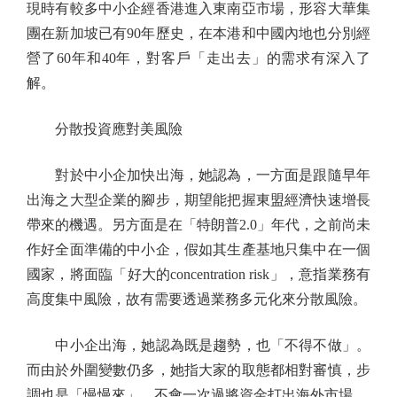
現時有較多中小企經香港進入東南亞市場，形容大華集
團在新加坡已有90年歷史，在本港和中國內地也分別經
營了60年和40年，對客戶「走出去」的需求有深入了
解。
分散投資應對美風險
對於中小企加快出海，她認為，一方面是跟隨早年
出海之大型企業的腳步，期望能把握東盟經濟快速增長
帶來的機遇。另方面是在「特朗普2.0」年代，之前尚未
作好全面準備的中小企，假如其生產基地只集中在一個
國家，將面臨「好大的concentration risk」，意指業務有
高度集中風險，故有需要透過業務多元化來分散風險。
中小企出海，她認為既是趨勢，也「不得不做」。
而由於外圍變數仍多，她指大家的取態都相對審慎，步
調也是「慢慢來」，不會一次過將資金打出海外市場。