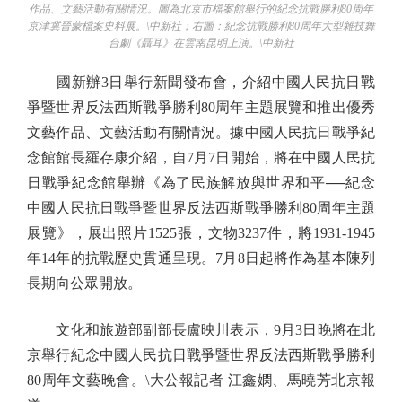
作品、文藝活動有關情況。圖為北京市檔案館舉行的紀念抗戰勝利80周年
京津冀晉蒙檔案史料展。\中新社；右圖：紀念抗戰勝利80周年大型雜技舞
台劇《聶耳》在雲南昆明上演。\中新社
國新辦3日舉行新聞發布會，介紹中國人民抗日戰
爭暨世界反法西斯戰爭勝利80周年主題展覽和推出優秀
文藝作品、文藝活動有關情況。據中國人民抗日戰爭紀
念館館長羅存康介紹，自7月7日開始，將在中國人民抗
日戰爭紀念館舉辦《為了民族解放與世界和平──紀念
中國人民抗日戰爭暨世界反法西斯戰爭勝利80周年主題
展覽》，展出照片1525張，文物3237件，將1931-1945
年14年的抗戰歷史貫通呈現。7月8日起將作為基本陳列
長期向公眾開放。
文化和旅遊部副部長盧映川表示，9月3日晚將在北
京舉行紀念中國人民抗日戰爭暨世界反法西斯戰爭勝利
80周年文藝晚會。\大公報記者 江鑫嫻、馬曉芳北京報