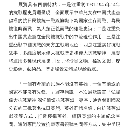
展覽具有四個特點：一是注重將1931-1945年14年
的抗戰歷史貫通呈現，全面展示中華兒女在中國共產黨
倡導的抗日民族統一戰線旗幟下為國家生存而戰、為民
族復興而戰、為人類正義而戰的雄壯史詩；二是注重突
出中國共產黨在全民族抗戰中的中流砥柱作用；三是注
重凸顯中國抗戰的東方主戰場地位；四是注重講好抗戰
故事，多維度展示偉大抗戰歷史和偉大抗戰精神。展覽
將運用多種現代展陳手段，將珍貴文物、檔案文獻、歷
史影像、藝術品、歷史場景立體呈現給觀眾。
「一個有希望的民族不能沒有英雄，一個有前途的
國家不能沒有先鋒。」羅存康說，本次展覽設置「弘揚
偉大抗戰精神 深切緬懷抗戰英烈」專區，通過銘刻國家
公布的三批著名抗日英烈、英雄群體名錄，向抗戰英烈
獻花等方式，打造褒揚英雄、緬懷英烈的主題紀念空
間。通過專門設置抗戰家書視聽空間等方式，集中呈現