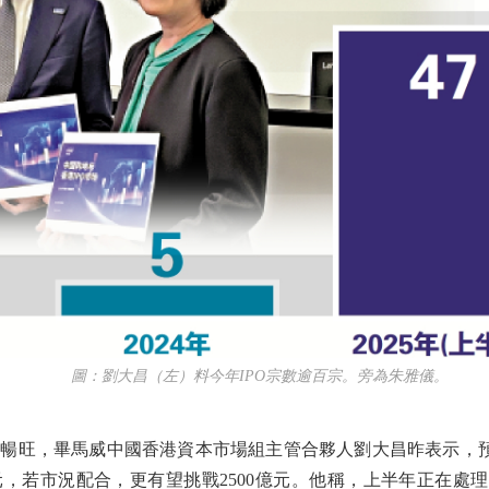
圖：劉大昌（左）料今年IPO宗數逾百宗。旁為朱雅儀。
旺，畢馬威中國香港資本市場組主管合夥人劉大昌昨表示，預料
元，若市況配合，更有望挑戰2500億元。他稱，上半年正在處理的