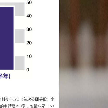
今年IPO（首次公開募股）宗
申請達210宗，包括47家「A+