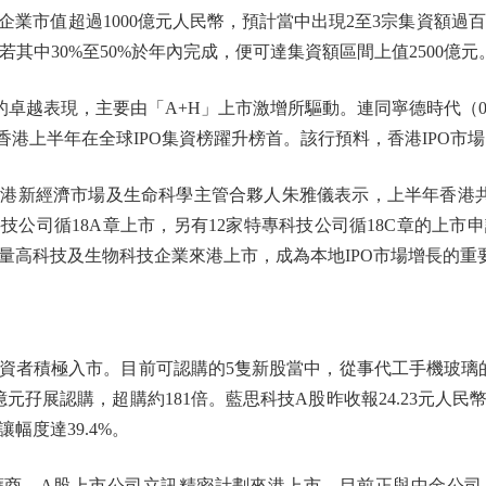
企業市值超過1000億元人民幣，預計當中出現2至3宗集資額過百
若其中30%至50%於年內完成，便可達集資額區間上值2500億元
越表現，主要由「A+H」上市激增所驅動。連同寧德時代（03
香港上半年在全球IPO集資榜躍升榜首。該行預料，香港IPO市
經濟市場及生命科學主管合夥人朱雅儀表示，上半年香港共錄
科技公司循18A章上市，另有12家特專科技公司循18C章的上
量高科技及生物科技企業來港上市，成為本地IPO市場增長的重
積極入市。目前可認購的5隻新股當中，從事代工手機玻璃的
億元孖展認購，超購約181倍。藍思科技A股昨收報24.23元人民
讓幅度達39.4%。
、A股上市公司立訊精密計劃來港上市，目前正與中金公司