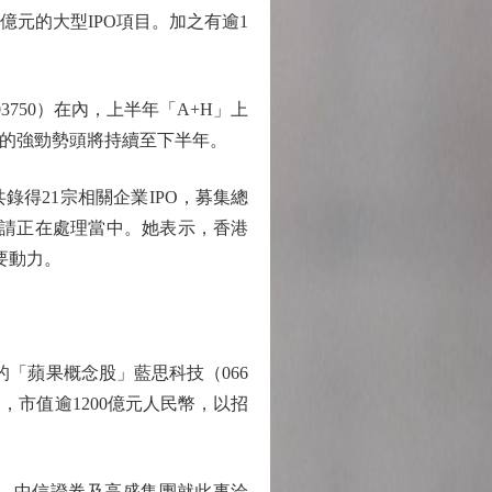
億元的大型IPO項目。加之有逾1
。
750）在內，上半年「A+H」上
場的強勁勢頭將持續至下半年。
得21宗相關企業IPO，募集總
市申請正在處理當中。她表示，香港
要動力。
「蘋果概念股」藍思科技（066
幣，市值逾1200億元人民幣，以招
、中信證券及高盛集團就此事洽