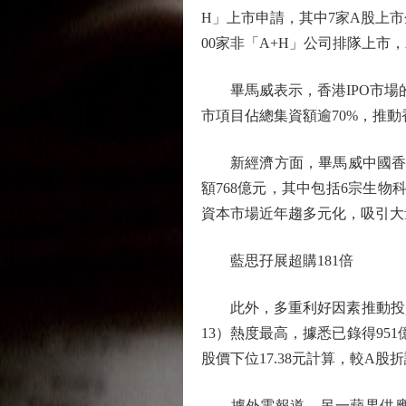
H」上市申請，其中7家A股上市
00家非「A+H」公司排隊上市，
畢馬威表示，香港IPO市場的卓
市項目佔總集資額逾70%，推動
新經濟方面，畢馬威中國香港新
額768億元，其中包括6宗生物
資本市場近年趨多元化，吸引大
藍思孖展超購181倍
此外，多重利好因素推動投資者
13）熱度最高，據悉已錄得951
股價下位17.38元計算，較A股折
據外電報道，另一蘋果供應商