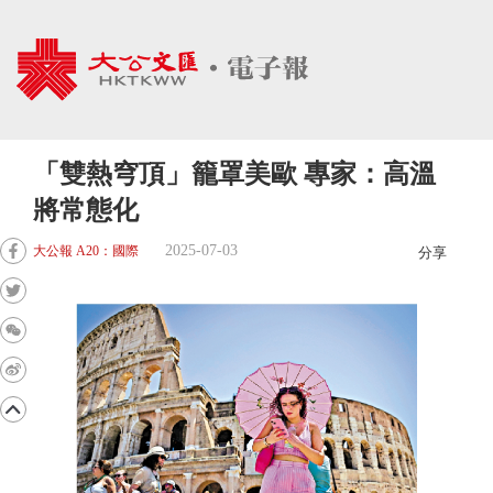
「雙熱穹頂」籠罩美歐 專家：高溫
將常態化
2025-07-03
大公報 A20：國際
分享