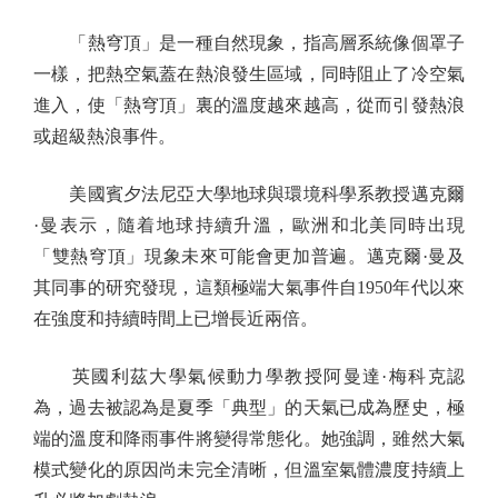
「熱穹頂」是一種自然現象，指高層系統像個罩子
一樣，把熱空氣蓋在熱浪發生區域，同時阻止了冷空氣
進入，使「熱穹頂」裏的溫度越來越高，從而引發熱浪
或超級熱浪事件。
美國賓夕法尼亞大學地球與環境科學系教授邁克爾
·曼表示，隨着地球持續升溫，歐洲和北美同時出現
「雙熱穹頂」現象未來可能會更加普遍。邁克爾·曼及
其同事的研究發現，這類極端大氣事件自1950年代以來
在強度和持續時間上已增長近兩倍。
英國利茲大學氣候動力學教授阿曼達·梅科克認
為，過去被認為是夏季「典型」的天氣已成為歷史，極
端的溫度和降雨事件將變得常態化。她強調，雖然大氣
模式變化的原因尚未完全清晰，但溫室氣體濃度持續上