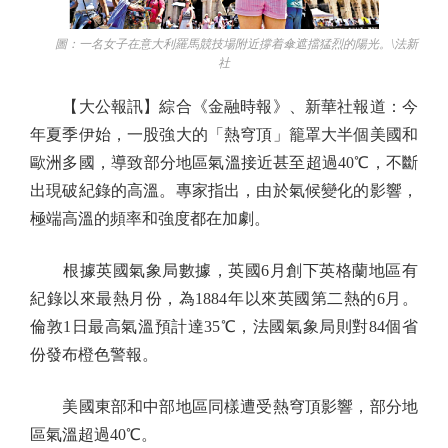
圖：一名女子在意大利羅馬競技場附近撐着傘遮擋猛烈的陽光。\法新
社
【大公報訊】綜合《金融時報》、新華社報道：今
年夏季伊始，一股強大的「熱穹頂」籠罩大半個美國和
歐洲多國，導致部分地區氣溫接近甚至超過40℃，不斷
出現破紀錄的高溫。專家指出，由於氣候變化的影響，
極端高溫的頻率和強度都在加劇。
根據英國氣象局數據，英國6月創下英格蘭地區有
紀錄以來最熱月份，為1884年以來英國第二熱的6月。
倫敦1日最高氣溫預計達35℃，法國氣象局則對84個省
份發布橙色警報。
美國東部和中部地區同樣遭受熱穹頂影響，部分地
區氣溫超過40℃。