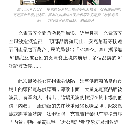
圖：自6月28日起，中國民航局禁止攜帶沒有3C標識、被召回範圍的
充電寶乘坐境內航班。圖為杭州機場在安檢前設置充電寶「核驗處置
點」，方便旅客提前檢驗。\網絡圖片
充電寶安全問題激起千層浪。近半月來，充電寶安
全風波愈演愈烈──頭部品牌羅馬仕、安克創新等接連
召回產品超百萬台，民航局發出「3C禁令」禁止攜帶無
3C標識及被召回的充電寶上境內航班，多個品牌的3C
認證被暫停……
此次風波核心直指電芯缺陷，涉事供應商係當前市
場上的頭部電芯供應商，導致市面上大量充電寶品牌被
波及。有業內人士指出，這場風波的根源在於市場的低
價「內卷」，產供鏈的失序競爭最終反噬品牌，此次風
波或將重新洗牌，汰弱留強，充電寶行業也有望從無序
「內卷」轉向品質競爭。\大公報記者 李紫妍廣州報道