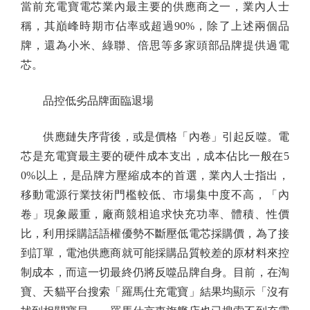
當前充電寶電芯業內最主要的供應商之一，業內人士
稱，其巔峰時期市佔率或超過90%，除了上述兩個品
牌，還為小米、綠聯、倍思等多家頭部品牌提供過電
芯。
品控低劣品牌面臨退場
供應鏈失序背後，或是價格「內卷」引起反噬。電
芯是充電寶最主要的硬件成本支出，成本佔比一般在5
0%以上，是品牌方壓縮成本的首選，業內人士指出，
移動電源行業技術門檻較低、市場集中度不高，「內
卷」現象嚴重，廠商競相追求快充功率、體積、性價
比，利用採購話語權優勢不斷壓低電芯採購價，為了接
到訂單，電池供應商就可能採購品質較差的原材料來控
制成本，而這一切最終仍將反噬品牌自身。目前，在淘
寶、天貓平台搜索「羅馬仕充電寶」結果均顯示「沒有