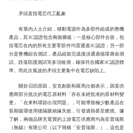
矛頭直指電芯代工亂象
有業內人士介紹，移動電源作為多部件組成的整機
產品，其3C認證包含兩個層級：一是核心部件合規，包
括電芯在內的所有主要零部件均需通過3C認證；另一部
分是整機綜合測試，產品組裝完成後須通過循環壽命測
試、跌落防護測試等多項檢測，確保符合國家3C認證標
準。而此次風波的矛頭主要集中在電芯缺陷上。
關於召回原因，安克創新和羅馬仕都表示，因某供
應商部分批次的電芯原材料「存在未經批准的原材料變
更」「在來料環節出現問題」，可能導致極少數產品在
長期循環使用後隔膜絕緣失效，引發過熱甚至燃燒。據
了解，兩個品牌充電寶的上游電芯供應商均為安普瑞斯
（無錫）有限公司（以下簡稱「安普瑞斯」），這也是