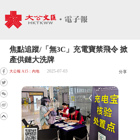
焦點追蹤/「無3C」充電寶禁飛令 掀
產供鏈大洗牌
2025-07-03
大公報 A15：內地
分享