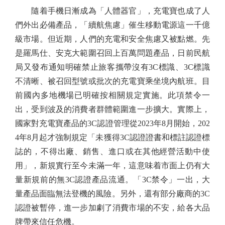
隨着手機日漸成為「人體器官」，充電寶也成了人
們外出必備產品，「續航焦慮」催生移動電源這一千億
級市場。但近期，人們的充電和安全焦慮又被點燃。先
是羅馬仕、安克大範圍召回上百萬問題產品，日前民航
局又發布通知明確禁止旅客攜帶沒有3C標識、3C標識
不清晰、被召回型號或批次的充電寶乘坐境內航班。目
前國內多地機場已明確按相關規定實施。此項禁令一
出，受到波及的消費者群體範圍進一步擴大。實際上，
國家對充電寶產品的3C認證管理從2023年8月開始，202
4年8月起才強制規定「未獲得3C認證證書和標註認證標
誌的，不得出廠、銷售、進口或在其他經營活動中使
用」，新規實行至今未滿一年，這意味着市面上仍有大
量新規前的無3C認證產品流通。「3C禁令」一出，大
量產品面臨無法登機的風險。另外，還有部分廠商的3C
認證被暫停，進一步加劇了消費市場的不安，給各大品
牌帶來信任危機。