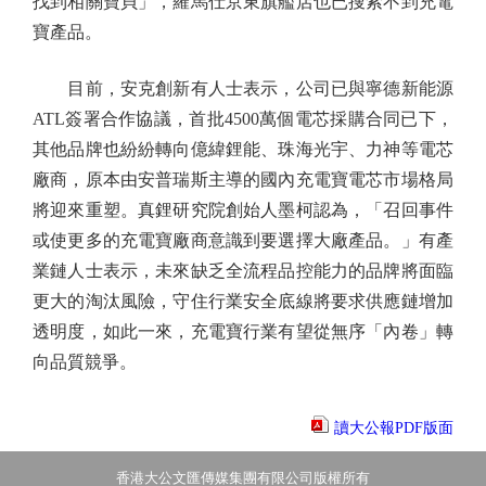
找到相關寶貝」，羅馬仕京東旗艦店也已搜索不到充電
寶產品。
目前，安克創新有人士表示，公司已與寧德新能源
ATL簽署合作協議，首批4500萬個電芯採購合同已下，
其他品牌也紛紛轉向億緯鋰能、珠海光宇、力神等電芯
廠商，原本由安普瑞斯主導的國內充電寶電芯市場格局
將迎來重塑。真鋰研究院創始人墨柯認為，「召回事件
或使更多的充電寶廠商意識到要選擇大廠產品。」有產
業鏈人士表示，未來缺乏全流程品控能力的品牌將面臨
更大的淘汰風險，守住行業安全底線將要求供應鏈增加
透明度，如此一來，充電寶行業有望從無序「內卷」轉
向品質競爭。
讀大公報PDF版面
香港大公文匯傳媒集團有限公司版權所有