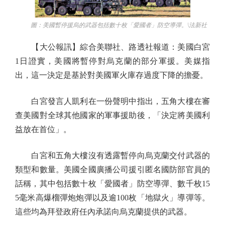
圖：美國暫停援烏的武器包括數十枚「愛國者」防空導彈。\法新社
【大公報訊】綜合美聯社、路透社報道：美國白宮
1日證實，美國將暫停對烏克蘭的部分軍援。美媒指
出，這一決定是基於對美國軍火庫存過度下降的擔憂。
白宮發言人凱利在一份聲明中指出，五角大樓在審
查美國對全球其他國家的軍事援助後，「決定將美國利
益放在首位」。
白宮和五角大樓沒有透露暫停向烏克蘭交付武器的
類型和數量。美國全國廣播公司援引匿名國防部官員的
話稱，其中包括數十枚「愛國者」防空導彈、數千枚15
5毫米高爆榴彈炮炮彈以及逾100枚「地獄火」導彈等。
這些均為拜登政府任內承諾向烏克蘭提供的武器。