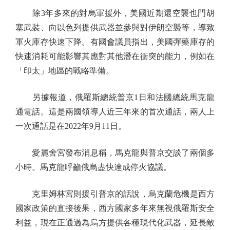
除3年多來的對烏軍援外，美國近期還空襲也門胡
塞武裝、向以色列提供武器並參與對伊朗空襲等，導致
軍火庫存快速下降。有國會議員指出，美國彈藥庫存的
快速消耗可能影響其應對其他潛在衝突的能力，例如在
「印太」地區的戰略準備。
另據報道，俄羅斯總統普京1日和法國總統馬克龍
通電話。這是兩國領導人近三年來的首次通話，兩人上
一次通話是在2022年9月11日。
愛麗舍宮發布消息稱，馬克龍與普京交談了兩個多
小時。馬克龍呼籲俄烏盡快達成停火協議。
克里姆林宮則援引普京的話說，烏克蘭危機是西方
國家政策的直接後果，西方國家多年來無視俄羅斯安全
利益，現在正通過為烏方提供各種現代化武器，延長敵