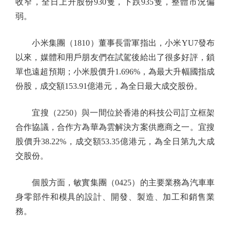
收窄，全日上升股份930隻，下跌935隻，整體市況偏
弱。
小米集團（1810）董事長雷軍指出，小米YU7發布
以來，媒體和用戶朋友們在試駕後給出了很多好評，鎖
單也遠超預期；小米股價升1.696%，為最大升幅國指成
份股，成交額153.91億港元，為全日最大成交股份。
宜搜（2250）與一間位於香港的科技公司訂立框架
合作協議，合作方為華為雲解決方案供應商之一。宜搜
股價升38.22%，成交額53.35億港元，為全日第九大成
交股份。
個股方面，敏實集團（0425）的主要業務為汽車車
身零部件和模具的設計、開發、製造、加工和銷售業
務。