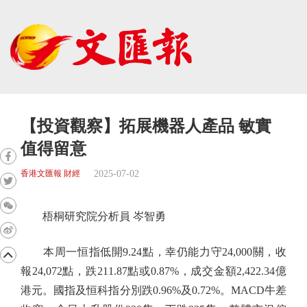
【投資觀察】拓展機器人產品 敏實
值得留意
2025-07-02
香港文匯報 財經
梧桐研究院分析員 岑智勇
本周一恒指低開9.24點，幸仍能力守24,000關，收
報24,072點，跌211.87點或0.87%，成交金額2,422.34億
港元。國指及恒科指分別跌0.96%及0.72%。MACD牛差