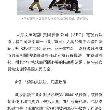
●洛杉磯早前爆發反對拘捕非法移民示威。資料圖片
香港文匯報訊 美國廣播公司（ABC）電視台報
道，聯邦司法部周一（6月30日）入稟加州中區聯邦法
院，對洛杉磯市提出訴訟。訴訟書指出，洛杉磯庇護城
市政策相關法律阻礙聯邦政府執行移民法，並妨礙聯
邦、州和地方執法部門間必要的協商與溝通，使聯邦官
員無法保障美國人民安全。
針對「禁動員執法」庇護政策
此次訴訟主要針對洛杉磯第188441號條例，該條例
禁止使用城市資源（包括人員）進行移民執法。包括洛
杉磯巿長巴斯和當地市議會均被列為訴訟被告，司法部