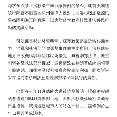
尋求永久禁止洛杉磯市執行該條例的禁令。此前美國總
統特朗普不顧當地和州領導人反對，向洛杉磯派遣國民
警衛隊和海軍陸戰隊，以應對針對政府打擊非法移民行
動的抗議活動。
司法部長邦迪發聲明稱，庇護政策是最近洛杉磯暴
力、混亂和執法部門遭襲擊事件的主要原因。洛杉磯等
地方行政機構以非法移民為優先，無視聯邦法律，嚴重
削弱各級執法部門權威，這種情況在特朗普總統的領導
下將終結。加州中區聯邦檢察官埃塞伊利稱，此次訴訟
旨在追究洛杉磯故意阻撓聯邦移民法執行的責任。
巴斯在去年11月總統大選後曾發聲明，呼籲洛杉磯
議會通過188441號條例，稱「面對洛杉磯移民社區威脅
日益增長，我與這座城市人民站在一起」。該條例於去
年12月簽署成法律。