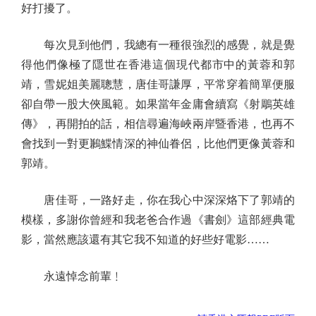
好打擾了。
每次見到他們，我總有一種很強烈的感覺，就是覺
得他們像極了隱世在香港這個現代都市中的黃蓉和郭
靖，雪妮姐美麗聰慧，唐佳哥謙厚，平常穿着簡單便服
卻自帶一股大俠風範。如果當年金庸會續寫《射鵰英雄
傳》，再開拍的話，相信尋遍海峽兩岸暨香港，也再不
會找到一對更鶼鰈情深的神仙眷侶，比他們更像黃蓉和
郭靖。
唐佳哥，一路好走，你在我心中深深烙下了郭靖的
模樣，多謝你曾經和我老爸合作過《書劍》這部經典電
影，當然應該還有其它我不知道的好些好電影……
永遠悼念前輩﹗