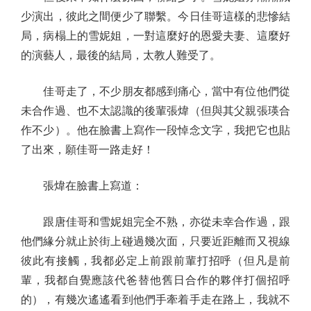
少演出，彼此之間便少了聯繫。今日佳哥這樣的悲慘結
局，病榻上的雪妮姐，一對這麼好的恩愛夫妻、這麼好
的演藝人，最後的結局，太教人難受了。
佳哥走了，不少朋友都感到痛心，當中有位他們從
未合作過、也不太認識的後輩張煒（但與其父親張瑛合
作不少）。他在臉書上寫作一段悼念文字，我把它也貼
了出來，願佳哥一路走好！
張煒在臉書上寫道：
跟唐佳哥和雪妮姐完全不熟，亦從未幸合作過，跟
他們緣分就止於街上碰過幾次面，只要近距離而又視線
彼此有接觸，我都必定上前跟前輩打招呼（但凡是前
輩，我都自覺應該代爸替他舊日合作的夥伴打個招呼
的），有幾次遙遙看到他們手牽着手走在路上，我就不