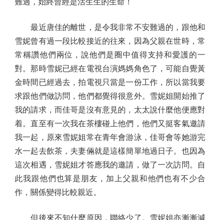
難過，始終曾經是活生生的生命！
最近唐佳的離世，是令我非常不安難過的，跟他和
雪妮曾有過一段比較接近的往來，因為父親在世時，常
常稱讚他們兩位，說他們是圈中值得支持和愛護的一
對。那時雪妮已經在電視台演媽媽角色了，可能自覺黃
金時間已經過去，拍電視只當是一份工作，所以當我要
求跟他們做訪問，他們都覺得很意外。雪妮姐開始推了
我的請求，而佳哥是沒有意見的，太太說什麼他便應對
着。直至有一次我在茶樓碰上他們，他們又挺客氣邀請
我一起，原來雪妮姐常在青年會游泳，佳哥會等她游完
水一起去飲茶，夫妻倆就是這樣簡單地過日子。也因為
這次相遇，雪妮姐才答應我的邀請，做了一次訪問。自
此我跟他們也算是朋友，加上父親和他們也有不少合
作，關係變得比較親近。
但後來不知什麼原因，聯絡少了。雪妮姐亦漸漸減