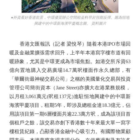
●外資看好香港前景，中環優質辦公空間租金料早於預期反彈。圖為恒地
興建中的中環新海濱甲廈概念圖。 資料圖片
香港文匯報訊（記者 梁悅琴）隨着本港IPO市場回
暖及金融業擴張需求回升，上半年本港寫字樓市道有回
暖跡象，尤其是中環更成為市場焦點。如港交所斥資63
億向置地購入交易廣場14.7萬呎樓面作永久總部，有
「華爾街最神秘交易公司」之稱的美國量化交易與投資
管理公司簡街資本（Jane Street)亦擴大在港業務規模，
以月租3,061萬元(呎租137元)進駐恒地興建中的中環新
海濱甲廈項目，租期5年，即涉及總租金達18.3億元，佔
用該項目第一期6層樓面共逾22.3萬方呎，成為該項目首
個租戶之餘，該交易亦創下香港數十年來最大單一寫字
樓租賃紀錄，凸顯香港金融中心吸引力。有國際物業顧