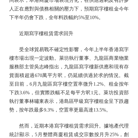
問表示，本港商廈市場表現分化，在供應過剩及有許多
人正在應對與債務相關的壓力下，預期寫字樓租金今年
下半年仍會下跌，全年料跌幅約5%至10%。
近期寫字樓租賃需求回升
受全球貿易戰不確定性影響，今年上半年香港寫字
樓市場出現一定波動。萊坊執行董事、九龍區商業物業
服務部主管吳志峰指出，九龍區寫字樓新供應和現有存
貨面積超過670萬平方呎，仍延續供過於求的情況。截
至目前，6月九龍區寫字樓空置率微升1.2%、租金按年
下跌3.6%，但實際跌幅不足每平方呎1元。萊坊投資部
執行董事林嘯東表示，港島區甲級寫字樓租金呈下跌趨
勢，按年跌最多9.3%，空置率更最高達13.5%。
然而，近期本港寫字樓租賃需求回升。據地產代理
統計顯示，5月整體商廈租賃成交宗數按月升25%，創