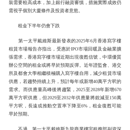
裝需要較高成本，加上銀行融資審慎，措施實際成效仍
需視乎個別大廈條件及投資者意慾。
租金下半年仍會下跌
第一太平戴維斯最新發表的2025年6月香港寫字樓
租賃市場報告亦指出，受惠於IPO市場回暖及金融業擴
張需求，香港寫字樓市場近期出現復甦信號，中環優質
辦公空間的租金或將早於預期反彈。近年證監會、港交
所及都會大學相繼積極購入寫字樓自用，減少租賃市場
供應，若趨勢持續上升，預計每年或新增40萬平方呎的
需求。而供應量高峰後將趨緊，2025至2028年新增670
萬平方呎供應，但2029至2032年供應量將銳減至150萬
平方呎，長遠或推動空置率下降至6%，租金復甦可能
早於預期。
不過，第一太平戴維斯九龍商業樓宇租務部副資深