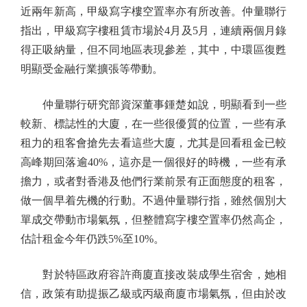
近兩年新高，甲級寫字樓空置率亦有所改善。仲量聯行
指出，甲級寫字樓租賃市場於4月及5月，連續兩個月錄
得正吸納量，但不同地區表現參差，其中，中環區復甦
明顯受金融行業擴張等帶動。
仲量聯行研究部資深董事鍾楚如說，明顯看到一些
較新、標誌性的大廈，在一些很優質的位置，一些有承
租力的租客會搶先去看這些大廈，尤其是回看租金已較
高峰期回落逾40%，這亦是一個很好的時機，一些有承
擔力，或者對香港及他們行業前景有正面態度的租客，
做一個早着先機的行動。不過仲量聯行指，雖然個別大
單成交帶動市場氣氛，但整體寫字樓空置率仍然高企，
估計租金今年仍跌5%至10%。
對於特區政府容許商廈直接改裝成學生宿舍，她相
信，政策有助提振乙級或丙級商廈市場氣氛，但由於改