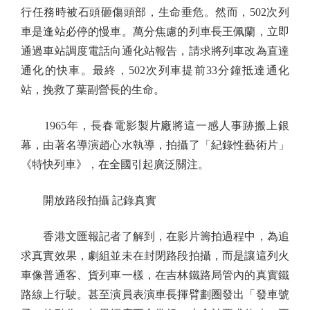
行任務時被石頭砸傷頭部，生命垂危。然而，502次列
車是逢站必停的慢車。萬分焦慮的列車長王佩蘭，立即
通過車站調度電話向通化站報告，請求將列車改為直達
通化的快車。最終，502次列車提前33分鐘抵達通化
站，挽救了葉副營長的生命。
1965年，長春電影製片廠將這一感人事跡搬上銀
幕，由著名導演趙心水執導，拍攝了「紀錄性藝術片」
《特快列車》，在全國引起廣泛關注。
開放路段拍攝 記錄真實
香港文匯報記者了解到，在影片籌拍過程中，為追
求真實效果，劇組並未在封閉路段拍攝，而是讓這列火
車像普通客、貨列車一樣，在吉林鐵路局管內的真實鐵
路線上行駛。甚至演員表演車長揮臂劃圈發出「發車號