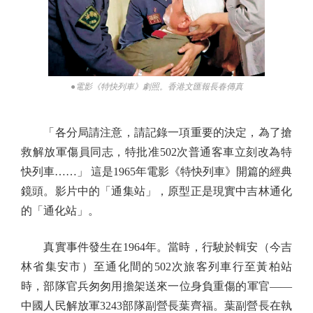
●電影《特快列車》劇照。香港文匯報長春傳真
「各分局請注意，請記錄一項重要的決定，為了搶
救解放軍傷員同志，特批准502次普通客車立刻改為特
快列車……」 這是1965年電影《特快列車》開篇的經典
鏡頭。影片中的「通集站」，原型正是現實中吉林通化
的「通化站」。
真實事件發生在1964年。當時，行駛於輯安（今吉
林省集安市）至通化間的502次旅客列車行至黃柏站
時，部隊官兵匆匆用擔架送來一位身負重傷的軍官——
中國人民解放軍3243部隊副營長葉齊福。葉副營長在執