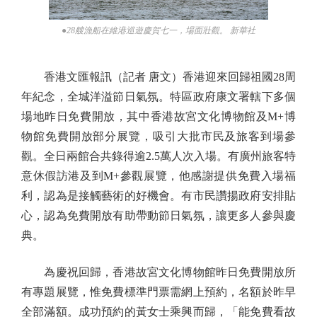
●28艘漁船在維港巡遊慶賀七一，場面壯觀。 新華社
香港文匯報訊（記者 唐文）香港迎來回歸祖國28周
年紀念，全城洋溢節日氣氛。特區政府康文署轄下多個
場地昨日免費開放，其中香港故宮文化博物館及M+博
物館免費開放部分展覽，吸引大批市民及旅客到場參
觀。全日兩館合共錄得逾2.5萬人次入場。有廣州旅客特
意休假訪港及到M+參觀展覽，他感謝提供免費入場福
利，認為是接觸藝術的好機會。有市民讚揚政府安排貼
心，認為免費開放有助帶動節日氣氛，讓更多人參與慶
典。
為慶祝回歸，香港故宮文化博物館昨日免費開放所
有專題展覽，惟免費標準門票需網上預約，名額於昨早
全部滿額。成功預約的黃女士乘興而歸，「能免費看故