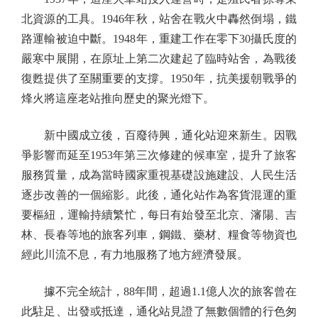
北資源的工具。1946年秋，站舍在戰火中轟然倒塌，鐵
路運輸被迫中斷。1948年，重建工作在零下30攝氏度的
嚴寒中展開，在原址上第二次建起了臨時站舍，為戰後
復甦提供了至關重要的支撐。1950年，抗美援朝戰爭的
烽火將這座老站推向歷史的聚光燈下。
新中國成立後，百廢待興，通化站迎來新生。因戰
爭影響而延至1953年第三次修建的候車室，提升了旅客
服務質量，成為當時國家重視基礎設施建設、人民生活
逐步改善的一個縮影。此後，通化站作為客貨混運的重
要樞紐，運輸持續繁忙，每日有始發至北京、瀋陽、吉
林、長春等地的旅客列車，鋼鐵、藥材、糧食等物資也
經此川流不息，有力地服務了地方經濟發展。
據不完全統計，88年間，超過1.1億人次的旅客曾在
此駐足、出發或抵達，通化站見證了無數個體的行色匆