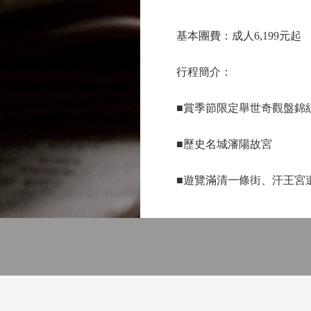
基本團費：成人6,199元起
行程簡介：
■賞季節限定舉世奇觀盤錦
■歷史名城瀋陽故宮
■遊覽滿清一條街、汗王宮