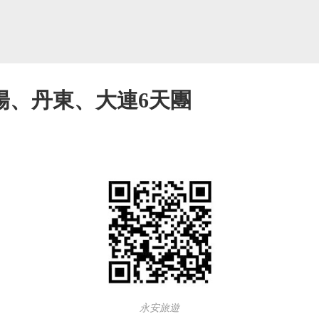
陽、丹東、大連6天團
永安旅遊