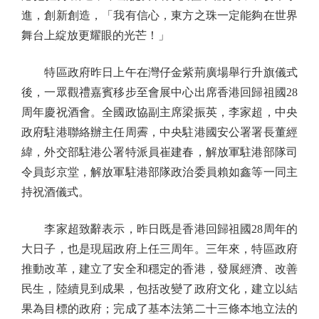
進，創新創造，「我有信心，東方之珠一定能夠在世界
舞台上綻放更耀眼的光芒！」
特區政府昨日上午在灣仔金紫荊廣場舉行升旗儀式
後，一眾觀禮嘉賓移步至會展中心出席香港回歸祖國28
周年慶祝酒會。全國政協副主席梁振英，李家超，中央
政府駐港聯絡辦主任周霽，中央駐港國安公署署長董經
緯，外交部駐港公署特派員崔建春，解放軍駐港部隊司
令員彭京堂，解放軍駐港部隊政治委員賴如鑫等一同主
持祝酒儀式。
李家超致辭表示，昨日既是香港回歸祖國28周年的
大日子，也是現屆政府上任三周年。三年來，特區政府
推動改革，建立了安全和穩定的香港，發展經濟、改善
民生，陸續見到成果，包括改變了政府文化，建立以結
果為目標的政府；完成了基本法第二十三條本地立法的