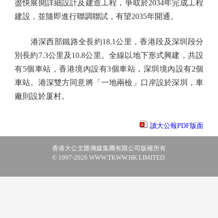
盡快展開詳細設計及建造工程，爭取於2034年完成工程
建設，並隨即進行聯調聯試，有望2035年開通。
港深西部鐵路全長約18.1公里，香港段及深圳段分
別長約7.3公里及10.8公里。全線以地下形式興建，共設
有5個車站，香港境內設有3個車站，深圳境內設有2個
車站。港深雙方同意將「一地兩檢」口岸設於深圳，車
廠則設於厦村。
讀大公報PDF版面
香港大公文匯傳媒集團有限公司版權所有
© 1997-2026 WWW.TKWW.HK LIMITED.