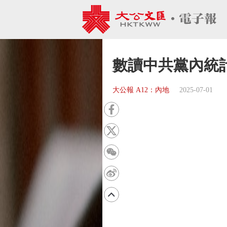
數讀中共黨內統
大公報 A12：內地
2025-07-01