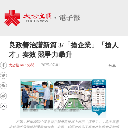
良政善治譜新篇 3/「搶企業」「搶人
才」奏效 競爭力攀升
2025-07-01
大公報 A6：港聞
分享
左圖：科學園區企業早前在醫療科技展上展示「復康手」，為中風患
者提供外骨骼機械手復康方案。右圖：特區政府為工業生產智能化及數碼