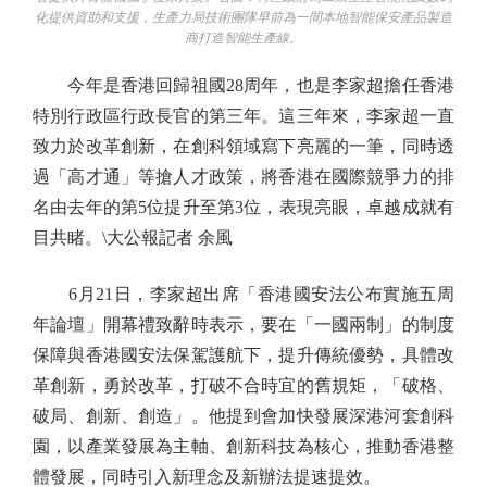
化提供資助和支援，生產力局技術團隊早前為一間本地智能保安產品製造
商打造智能生產線。
今年是香港回歸祖國28周年，也是李家超擔任香港
特別行政區行政長官的第三年。這三年來，李家超一直
致力於改革創新，在創科領域寫下亮麗的一筆，同時透
過「高才通」等搶人才政策，將香港在國際競爭力的排
名由去年的第5位提升至第3位，表現亮眼，卓越成就有
目共睹。\大公報記者 余風
6月21日，李家超出席「香港國安法公布實施五周
年論壇」開幕禮致辭時表示，要在「一國兩制」的制度
保障與香港國安法保駕護航下，提升傳統優勢，具體改
革創新，勇於改革，打破不合時宜的舊規矩，「破格、
破局、創新、創造」。他提到會加快發展深港河套創科
園，以產業發展為主軸、創新科技為核心，推動香港整
體發展，同時引入新理念及新辦法提速提效。