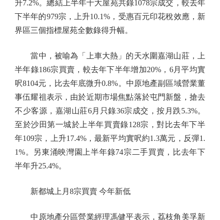
升7.2%。總結上半年十大屋苑共錄1078宗成交，較去年
下半年的979宗，上升10.1%，受惠百元印花稅效應，新
界區三個指標屋苑全數錄得升幅。
當中，被喻為「上車大熱」的天水圍嘉湖山莊，上
半年錄186宗買賣，較去年下半年增加20%，6月平均實
呎8104元，比去年底微升0.8%。中原地產副區域營業董
事伍耀祖表示，由於近期市場焦點落於屯門新盤，搶去
不少客源，嘉湖山莊6月只錄36宗成交，按月跌5.3%。
至於沙田第一城於上半年買賣錄128宗，對比去年下半
年109宗，上升17.4%，最新平均實呎約1.3萬元，反彈1.
1%。另東涌映灣園上半年錄74宗二手買賣，比去年下
半年升25.4%。
新都城上月8宗買賣 今年新低
中原地產分區營業經理馮健平表示，荔枝角美孚新