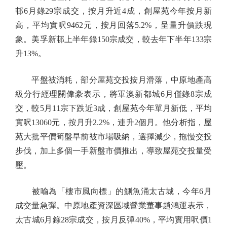
邨6月錄29宗成交，按月升近4成，創屋苑今年按月新
高，平均實呎9462元，按月回落5.2%，呈量升價跌現
象。美孚新邨上半年錄150宗成交，較去年下半年133宗
升13%。
平盤被消耗，部分屋苑交投按月滑落，中原地產高
級分行經理關偉豪表示，將軍澳新都城6月僅錄8宗成
交，較5月11宗下跌近3成，創屋苑今年單月新低，平均
實呎13060元，按月升2.2%，連升2個月。他分析指，屋
苑大批平價筍盤早前被市場吸納，選擇減少，拖慢交投
步伐，加上多個一手新盤市價推出，導致屋苑交投量受
壓。
被喻為「樓市風向標」的鰂魚涌太古城，今年6月
成交量急彈。中原地產資深區域營業董事趙鴻運表示，
太古城6月錄28宗成交，按月反彈40%，平均實用呎價1