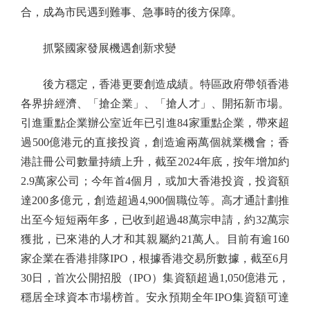
合，成為市民遇到難事、急事時的後方保障。
抓緊國家發展機遇創新求變
後方穩定，香港更要創造成績。特區政府帶領香港
各界拚經濟、「搶企業」、「搶人才」、開拓新市場。
引進重點企業辦公室近年已引進84家重點企業，帶來超
過500億港元的直接投資，創造逾兩萬個就業機會；香
港註冊公司數量持續上升，截至2024年底，按年增加約
2.9萬家公司；今年首4個月，或加大香港投資，投資額
達200多億元，創造超過4,900個職位等。高才通計劃推
出至今短短兩年多，已收到超過48萬宗申請，約32萬宗
獲批，已來港的人才和其親屬約21萬人。目前有逾160
家企業在香港排隊IPO，根據香港交易所數據，截至6月
30日，首次公開招股（IPO）集資額超過1,050億港元，
穩居全球資本市場榜首。安永預期全年IPO集資額可達