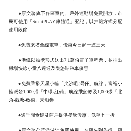
●康文署旗下各區室內、戶外運動場免費開放，市
民可使用「SmartPLAY康體通」登記，以抽籤方式分配
使用段節
●免費乘搭全線電車，優惠今日起一連三天
●港鐵以抽獎形式送出7.1萬份電子單程票，並推出
機場快線小童八達通及樂悠咭乘車優惠
●免費乘搭天星小輪「尖沙咀-灣仔」航線，富裕小
輪派發1,000張「中環-紅磡」航線乘船券及1,000張「北
角-觀塘-啟德」乘船券
●逾千間食肆及商戶提供餐飲優惠，低至七一折
●康文署公眾游泳池免費使用，名額先到先得，額