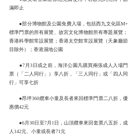
滿即止
●部分博物館及公園免費入場，包括西九文化區M+
標準門票的所有展覽、故宮文化博物館所有專題展覽；
香港科學館常設展覽；香港太空館常設展覽（天象廳節
目除外）；香港濕地公園
●7月3日或之前，海洋公園凡購買兩張成人入場門
票（「二人同行」）享八折，「三人同行」或「四人同
行」可享七折
●昂坪360纜車小童及長者來回標準門票二八折，優
惠價42元
●6月30日至7月1日，山頂纜車來回套票八五折，成
人142元、小童或長者71元