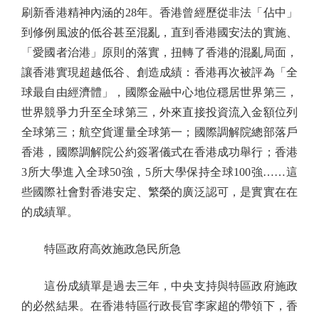
刷新香港精神內涵的28年。香港曾經歷從非法「佔中」
到修例風波的低谷甚至混亂，直到香港國安法的實施、
「愛國者治港」原則的落實，扭轉了香港的混亂局面，
讓香港實現超越低谷、創造成績：香港再次被評為「全
球最自由經濟體」，國際金融中心地位穩居世界第三，
世界競爭力升至全球第三，外來直接投資流入金額位列
全球第三；航空貨運量全球第一；國際調解院總部落戶
香港，國際調解院公約簽署儀式在香港成功舉行；香港
3所大學進入全球50強，5所大學保持全球100強……這
些國際社會對香港安定、繁榮的廣泛認可，是實實在在
的成績單。
特區政府高效施政急民所急
這份成績單是過去三年，中央支持與特區政府施政
的必然結果。在香港特區行政長官李家超的帶領下，香