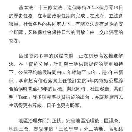
基本法二十三條立法，這個等待26年8個月零19日
的歷史任務，在今屆政府任期內完成，在政府、立法會
議員、社會各界的共同努力下，有關立法既有足夠的安
全屏障，又確保社會保持日常的開放自由，交出滿意的
答卷。
困擾香港多年的房屋問題，正在穩步高效推進解
決。在「簡約公屋」計劃與土地供應提速的雙重加持
下，公屋平均輪候時間由6.1年縮短至5.3年，是6年來新
低，李家超有信心落實上任後訂立的5年內縮短公屋綜
合輪候時間至4.5年的目標。與此同時，社區客廳、共創
明「Teen」等多項精準扶貧措施的出台，亦讓基層市民
生活得更有尊嚴、日子也更有盼頭。
地區治理亦回到正軌。完善地區治理後，區議會、
地區三會、關愛隊這「三駕馬車」分工清晰、高度結