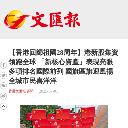
【香港回歸祖國28周年】港新股集資
領跑全球 「新核心資產」表現亮眼
多項排名國際前列 國旗區旗迎風揚
全城市民喜洋洋
2025-07-01
香港文匯報 要聞