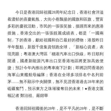
今日是香港回歸祖國28周年紀念日，香港社會洋溢
着濃郁的喜慶氣氛，大街小巷飄揚的國旗和區旗，豐富
多彩的慶祝活動，市民的一張張笑臉，接踵而來的惠港
措施，香港交出的一張張靚麗成績表，都是「一國兩
制」下的香港，獻給祖國和自己最好的禮物：港股昨日
半年盤點，新股千億集資領跑全球，「新核心資產」表
現亮眼；粵港澳大灣區「穗港汽車出口快線」昨日順利
開通，國產新能源汽車出口至香港地區將更加高效便
捷；預計今年內推出的粵車南下計劃；即將訪問香港的
海軍山東艦航母編隊；香港在全球多項排名中名列前
茅……無不顯示中央關懷，無不見證香港過去28年來的
砥礪奮鬥，預示東方之珠璀璨奪目的未來！●香港文匯
報記者 鄭治祖、嚴鍇華
香港回歸祖國後的28年，是不平凡的28年，是不斷