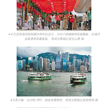
●今日是香港回歸祖國28周年紀念日，大街小巷國旗和區旗飄揚，全城洋
溢着濃厚喜慶氣氛。 香港文匯報記者北山彥 攝
●天星小輪「尖沙咀-灣仔」航線免費乘搭。香港文匯報記者曾興偉 攝