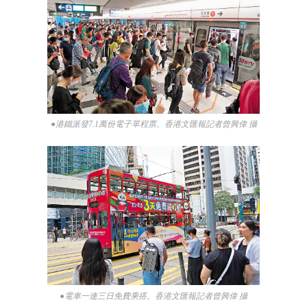
●港鐵派發7.1萬份電子單程票。香港文匯報記者曾興偉 攝
●電車一連三日免費乘搭。香港文匯報記者曾興偉 攝