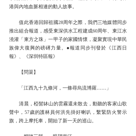
港與內地血脈相連的動人故事。
值此香港回歸祖國28周年之際，我們三地媒體同步
推出組合報道，感受東深供水工程建成60周年、東江水
澆灌「東方之珠」一甲子的家國情懷，凝聚實現中華民
族偉大復興的磅礡力量。●報道同步刊發於《江西日
報》、《深圳特區報》
【問渠】
「江西九十九條河，一條尋烏流博羅……」
清晨，椏髻缽山的雲霧還未散去，動聽的客家山歌
聲中，57歲的護林員何洪先掛好喇叭，繫緊防火警示
旗，跨上摩托車，開始了新一天的巡山。