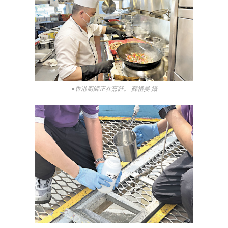
●香港廚師正在烹飪。 蘇禮昊 攝