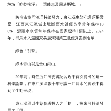
垃圾『吃乾榨淨』，還能惠及周邊縣城。」
跨省市協同治理持續發力，東江源生態守護碩果纍
纍：江西東江流域出境斷面水質優良率常年保持10
0%，源頭水水質常年保持在國家標準Ⅱ類以上。2024
年，尋烏水入選國家美麗河湖第三批優秀案例名單。
綠色「引擎」
綠水青山就是金山銀山。
20年前，時任浙江省委書記習近平首次提出的這一
科學論斷，在東江源區數十年守護一江碧水的實踐中得
到了生動呈現。
東江源區以生態保護投入之「捨」，換來可持續發
展之「得」。