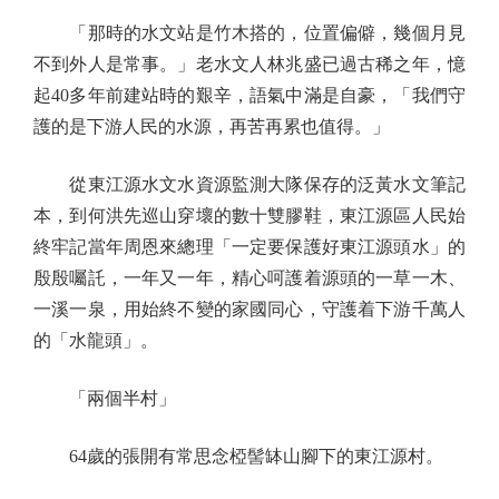
「那時的水文站是竹木搭的，位置偏僻，幾個月見
不到外人是常事。」老水文人林兆盛已過古稀之年，憶
起40多年前建站時的艱辛，語氣中滿是自豪，「我們守
護的是下游人民的水源，再苦再累也值得。」
從東江源水文水資源監測大隊保存的泛黃水文筆記
本，到何洪先巡山穿壞的數十雙膠鞋，東江源區人民始
終牢記當年周恩來總理「一定要保護好東江源頭水」的
殷殷囑託，一年又一年，精心呵護着源頭的一草一木、
一溪一泉，用始終不變的家國同心，守護着下游千萬人
的「水龍頭」。
「兩個半村」
64歲的張開有常思念椏髻缽山腳下的東江源村。