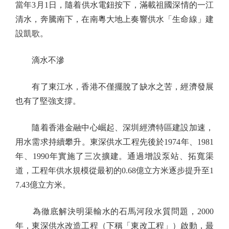
當年3月1日，隨着供水電鈕按下，滿載祖國深情的一江
清水，奔騰南下，在南粵大地上奏響供水「生命線」建
設凱歌。
滴水不滲
有了東江水，香港不僅擺脫了缺水之苦，經濟發展
也有了堅強支撐。
隨着香港金融中心崛起、深圳經濟特區建設加速，
用水需求持續攀升。東深供水工程先後於1974年、1981
年、1990年實施了三次擴建。通過增設泵站、拓寬渠
道，工程年供水規模從最初的0.68億立方米逐步提升至1
7.43億立方米。
為徹底解決明渠輸水的石馬河段水質問題，2000
年，東深供水改造工程（下稱「東改工程」）啟動，最