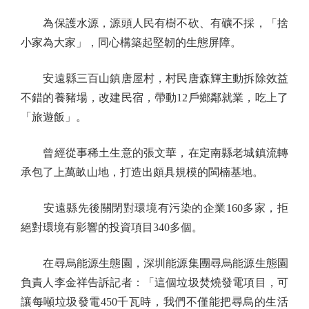
為保護水源，源頭人民有樹不砍、有礦不採，「捨
小家為大家」，同心構築起堅韌的生態屏障。
安遠縣三百山鎮唐屋村，村民唐森輝主動拆除效益
不錯的養豬場，改建民宿，帶動12戶鄉鄰就業，吃上了
「旅遊飯」。
曾經從事稀土生意的張文華，在定南縣老城鎮流轉
承包了上萬畝山地，打造出頗具規模的閩楠基地。
安遠縣先後關閉對環境有污染的企業160多家，拒
絕對環境有影響的投資項目340多個。
在尋烏能源生態園，深圳能源集團尋烏能源生態園
負責人李金祥告訴記者：「這個垃圾焚燒發電項目，可
讓每噸垃圾發電450千瓦時，我們不僅能把尋烏的生活