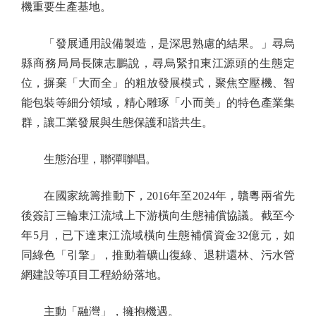
機重要生產基地。
「發展通用設備製造，是深思熟慮的結果。」尋烏
縣商務局局長陳志鵬說，尋烏緊扣東江源頭的生態定
位，摒棄「大而全」的粗放發展模式，聚焦空壓機、智
能包裝等細分領域，精心雕琢「小而美」的特色產業集
群，讓工業發展與生態保護和諧共生。
生態治理，聯彈聯唱。
在國家統籌推動下，2016年至2024年，贛粵兩省先
後簽訂三輪東江流域上下游橫向生態補償協議。截至今
年5月，已下達東江流域橫向生態補償資金32億元，如
同綠色「引擎」，推動着礦山復綠、退耕還林、污水管
網建設等項目工程紛紛落地。
主動「融灣」，擁抱機遇。