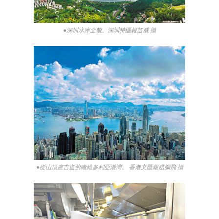
●深圳水庫全貌。深圳特區報苗威 攝
●從山頂盧吉道俯瞰維多利亞港灣。 香港文匯報趙鵬飛 攝