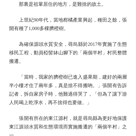
那裏是祖輩居住的地方，是難捨的故土。
上世紀90年代，當地柑橘產業興起，種田之餘，張
開有種了1,000多棵臍橙樹。
為確保源頭水質安全，尋烏縣於2017年實施了生態
移民工程，動員椏髻缽山腳下的「兩個半村」村民整體
搬遷。
「當時，我家的臍橙樹已進入盛果期，建好的兩層
半小樓才住了兩年多，真是捨不得搬吶。」張開有告訴
記者，拆自家房子時，他難過得哭了，「但為了讓下游
人民喝上乾淨水，再不捨得也要做。」
張開有所在的東江源村，就是尋烏縣為更好地保護
東江源頭水質和生態環境而實施搬遷的「兩個半村」之
一。