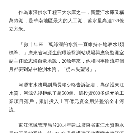
作為東深供水工程三大水庫之一，新豐江水庫又稱
萬綠湖，是華南地區最大的人工湖，蓄水量高達139億
立方米。
「數十年來，萬綠湖的水質一直維持在地表水Ⅰ類
標準。」廣東省河源生態環境監測站現場與應急監測室
副主任歐志海自豪地說，20餘年來，他和同事輪流每個
月都要到湖中檢測水質，「從未失望過」。
河源市水務局副局長賴少略告訴記者，為保護東江
水質，河源先後拒絕了超500個、總投資600多億元的工
業項目落戶，累計投入上百億元資金用於整治全市河
流。
東江流域管理局於2014年建成廣東省東江水資源水