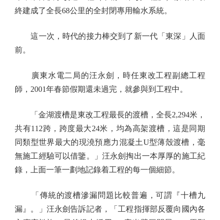
終建成了全長68公里的全封閉專用輸水系統。
這一次，時代的接力棒交到了新一代「東深」人面
前。
廣東水電二局的汪永劍，時任東改工程副總工程
師，2001年春節假期還未過完，就參與到工程中。
「金湖渡槽是東改工程最長的渡槽，全長2,294米，
共有112跨，跨度最大24米，均為高架渡槽，這是同期
同類型世界最大的現澆預應力混凝土U型薄殼渡槽，毫
無施工經驗可以借鑒。」汪永劍掏出一本厚厚的施工紀
錄，上面一筆一劃地記錄着工程的每一個細節。
「傳統的渡槽滲漏問題比較普遍，可謂『十槽九
漏』。」汪永劍告訴記者，「工程指揮部反覆向國內各