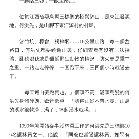
一腳踏三縣，一眼望兩江。
位於江西省尋烏縣三標鄉的椏髻缽山，是東江發源
地。何洪先，是山腳下東江源村的村民。
箬竹坑、樟畲、桐梓垇……16公里山路，每一個岔
路口，何洪先都要繞進山裏，仔細查看有沒有非法採
礦、亂砍濫伐或是獵捕野生動物的情況，防火更是重中
之重。一路走走停停，一圈跑下來，三四個小時就過去
了。
「每天巡山要跑兩趟。」個頭不高、滿頭烏髮的何
洪先身體硬朗、鄉音濃重，「我巡山從不帶水壺。山裏
的溪水很乾淨，渴了，捧起溪水就喝。」
1999年就開始從事護林員工作的何洪先是三標鄉10
6名護林員之一。他說：「阿爸也當過護林員。如果有