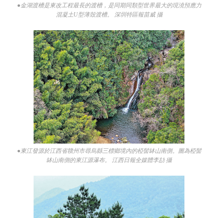
●金湖渡槽是東改工程最長的渡槽，是同期同類型世界最大的現澆預應力
混凝土U型薄殼渡槽。 深圳特區報苗威 攝
●東江發源於江西省贛州市尋烏縣三標鄉境內的椏髻缽山南側。圖為椏髻
缽山南側的東江源瀑布。 江西日報全媒體李劼 攝