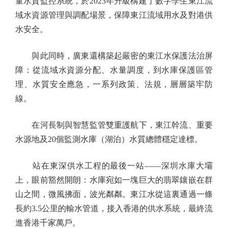
量水質監控系統，於2023年升級構建了數字孿生東江流
域水資源管理與調配場景，保障東江流域用水及對港供
水安全。
與此同時，廣東還構築起嚴密的東江水保護法治屏
障：從流域水資源分配、水量調度，到水庫保護區管
理、水質安全應急，一系列政策、法規，層層築牢防
線。
在河長制與智慧監管雙重護航下，東江幹流、重要
水源地及20個監測水庫（湖泊）水質總體穩定達標。
站在東深供水工程的最後一站——深圳水庫大壩
上，眼前豁然開朗：水庫宛如一塊巨大的翡翠鑲嵌在群
山之間，微風拂面，波光粼粼。東江水從這裏通過一條
長約3.5公里的輸水管道，接入香港的供水系統，最終流
進香港千家萬戶。