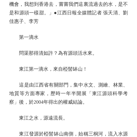
機會，我想到香港去，嘗嘗我們這裏流過去的水，是不
是和源頭一樣甜。」●江西日報全媒體記者 張天清、劉
佳惠子、李芳
第一滴水
問渠那得清如許？為有源頭活水來。
東江第一滴水，來自椏髻缽山！
這是由江西省有關部門，集中水文、測繪、林業、
地質等方面專家，歷時一年半開展「東江源頭科學考
察」後，於2004年得出的權威結論。
東江之水，源遠流長。
東江發源於椏髻缽山南側，始稱三桐河，流入水源