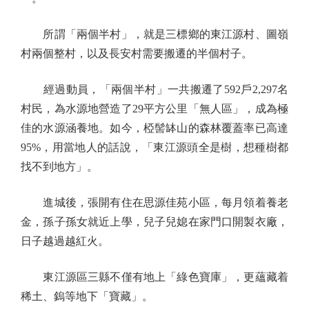
所謂「兩個半村」，就是三標鄉的東江源村、圖嶺
村兩個整村，以及長安村需要搬遷的半個村子。
經過動員，「兩個半村」一共搬遷了592戶2,297名
村民，為水源地營造了29平方公里「無人區」，成為極
佳的水源涵養地。如今，椏髻缽山的森林覆蓋率已高達
95%，用當地人的話說，「東江源頭全是樹，想種樹都
找不到地方」。
進城後，張開有住在思源佳苑小區，每月領着養老
金，孫子孫女就近上學，兒子兒媳在家門口開製衣廠，
日子越過越紅火。
東江源區三縣不僅有地上「綠色寶庫」，更蘊藏着
稀土、鎢等地下「寶藏」。