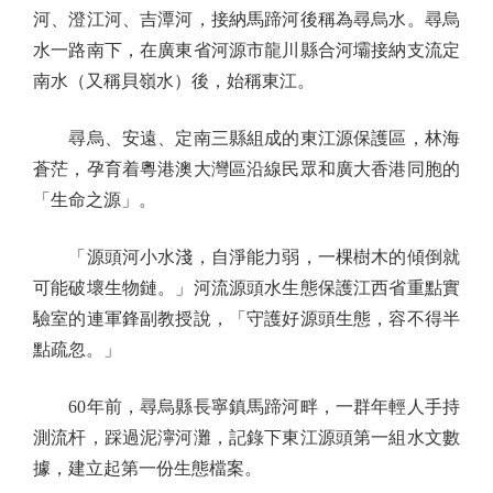
河、澄江河、吉潭河，接納馬蹄河後稱為尋烏水。尋烏
水一路南下，在廣東省河源市龍川縣合河壩接納支流定
南水（又稱貝嶺水）後，始稱東江。
尋烏、安遠、定南三縣組成的東江源保護區，林海
蒼茫，孕育着粵港澳大灣區沿線民眾和廣大香港同胞的
「生命之源」。
「源頭河小水淺，自淨能力弱，一棵樹木的傾倒就
可能破壞生物鏈。」河流源頭水生態保護江西省重點實
驗室的連軍鋒副教授說，「守護好源頭生態，容不得半
點疏忽。」
60年前，尋烏縣長寧鎮馬蹄河畔，一群年輕人手持
測流杆，踩過泥濘河灘，記錄下東江源頭第一組水文數
據，建立起第一份生態檔案。