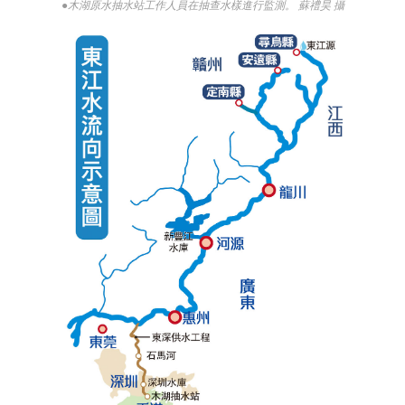
●木湖原水抽水站工作人員在抽查水樣進行監測。 蘇禮昊 攝