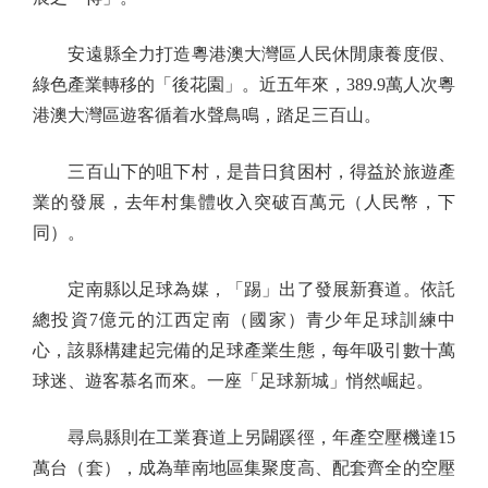
安遠縣全力打造粵港澳大灣區人民休閒康養度假、
綠色產業轉移的「後花園」。近五年來，389.9萬人次粵
港澳大灣區遊客循着水聲鳥鳴，踏足三百山。
三百山下的咀下村，是昔日貧困村，得益於旅遊產
業的發展，去年村集體收入突破百萬元（人民幣，下
同）。
定南縣以足球為媒，「踢」出了發展新賽道。依託
總投資7億元的江西定南（國家）青少年足球訓練中
心，該縣構建起完備的足球產業生態，每年吸引數十萬
球迷、遊客慕名而來。一座「足球新城」悄然崛起。
尋烏縣則在工業賽道上另闢蹊徑，年產空壓機達15
萬台（套），成為華南地區集聚度高、配套齊全的空壓