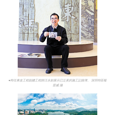
●時任東改工程副總工程師汪永劍展示已泛黃的施工記錄簿。 深圳特區報
苗威 攝