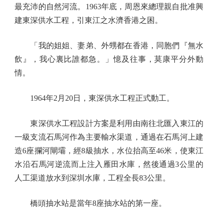
最充沛的自然河流。1963年底，周恩來總理親自批准興
建東深供水工程，引東江之水濟香港之困。
「我的姐姐、妻弟、外甥都在香港，同胞們『無水
飲』，我心裏比誰都急。」憶及往事，莫康平分外動
情。
1964年2月20日，東深供水工程正式動工。
東深供水工程設計方案是利用由南往北匯入東江的
一級支流石馬河作為主要輸水渠道，通過在石馬河上建
造6座攔河閘壩，經8級抽水，水位抬高至46米，使東江
水沿石馬河逆流而上注入雁田水庫，然後通過3公里的
人工渠道放水到深圳水庫，工程全長83公里。
橋頭抽水站是當年8座抽水站的第一座。