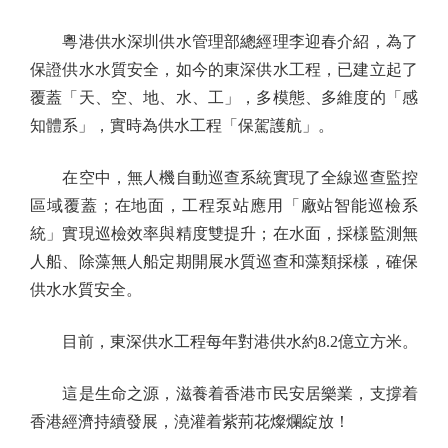
粵港供水深圳供水管理部總經理李迎春介紹，為了
保證供水水質安全，如今的東深供水工程，已建立起了
覆蓋「天、空、地、水、工」，多模態、多維度的「感
知體系」，實時為供水工程「保駕護航」。
在空中，無人機自動巡查系統實現了全線巡查監控
區域覆蓋；在地面，工程泵站應用「廠站智能巡檢系
統」實現巡檢效率與精度雙提升；在水面，採樣監測無
人船、除藻無人船定期開展水質巡查和藻類採樣，確保
供水水質安全。
目前，東深供水工程每年對港供水約8.2億立方米。
這是生命之源，滋養着香港市民安居樂業，支撐着
香港經濟持續發展，澆灌着紫荊花燦爛綻放！