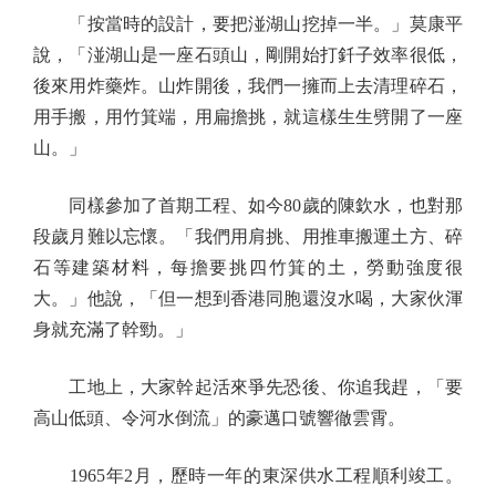
「按當時的設計，要把湴湖山挖掉一半。」莫康平
說，「湴湖山是一座石頭山，剛開始打釺子效率很低，
後來用炸藥炸。山炸開後，我們一擁而上去清理碎石，
用手搬，用竹箕端，用扁擔挑，就這樣生生劈開了一座
山。」
同樣參加了首期工程、如今80歲的陳欽水，也對那
段歲月難以忘懷。「我們用肩挑、用推車搬運土方、碎
石等建築材料，每擔要挑四竹箕的土，勞動強度很
大。」他說，「但一想到香港同胞還沒水喝，大家伙渾
身就充滿了幹勁。」
工地上，大家幹起活來爭先恐後、你追我趕，「要
高山低頭、令河水倒流」的豪邁口號響徹雲霄。
1965年2月，歷時一年的東深供水工程順利竣工。