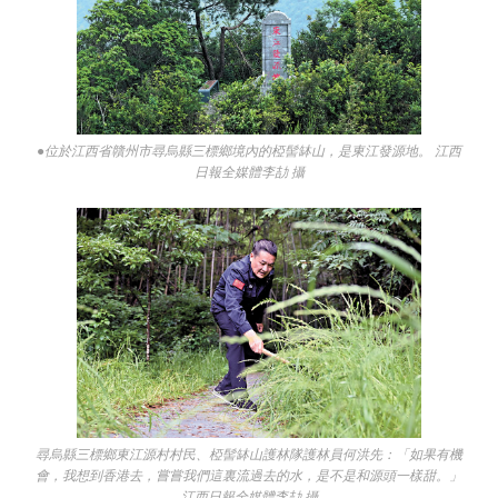
●位於江西省贛州市尋烏縣三標鄉境內的椏髻缽山，是東江發源地。 江西
日報全媒體李劼 攝
尋烏縣三標鄉東江源村村民、椏髻缽山護林隊護林員何洪先：「如果有機
會，我想到香港去，嘗嘗我們這裏流過去的水，是不是和源頭一樣甜。」
江西日報全媒體李劼 攝