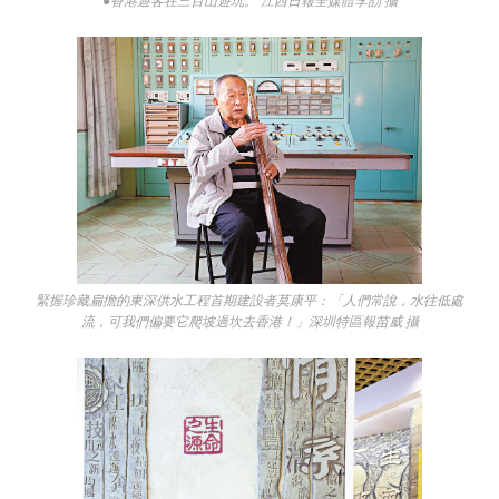
●香港遊客在三百山遊玩。 江西日報全媒體李劼 攝
緊握珍藏扁擔的東深供水工程首期建設者莫康平：「人們常說，水往低處
流，可我們偏要它爬坡過坎去香港！」深圳特區報苗威 攝