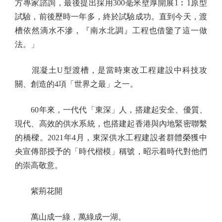
方專家諮詢，最後提出採用300毫米壁厚開展1︰1原型
試驗，前後歷時一年多，終於試驗成功。直到今天，渡
槽依然滴水不滲，『南水北調』工程也借鑒了這一做
法。」
混凝土U型渡槽，是當時東改工程建設中科技攻
關、創造的4項「世界之最」之一。
60年來，一代代「東深」人，搭建起安全、優質、
現代、高效的供水系統，也搭建起香港與內地緊密聯繫
的橋樑。2021年4月，東深供水工程建設者群體榮獲中
央宣傳部授予的「時代楷模」稱號，昭示着時代對他們
的崇高敬意。
紫荊花開
萬山成一綠，萬綠成一湖。