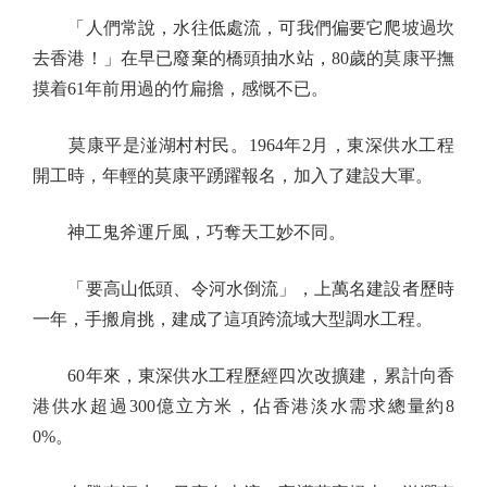
「人們常說，水往低處流，可我們偏要它爬坡過坎
去香港！」在早已廢棄的橋頭抽水站，80歲的莫康平撫
摸着61年前用過的竹扁擔，感慨不已。
莫康平是湴湖村村民。1964年2月，東深供水工程
開工時，年輕的莫康平踴躍報名，加入了建設大軍。
神工鬼斧運斤風，巧奪天工妙不同。
「要高山低頭、令河水倒流」，上萬名建設者歷時
一年，手搬肩挑，建成了這項跨流域大型調水工程。
60年來，東深供水工程歷經四次改擴建，累計向香
港供水超過300億立方米，佔香港淡水需求總量約8
0%。