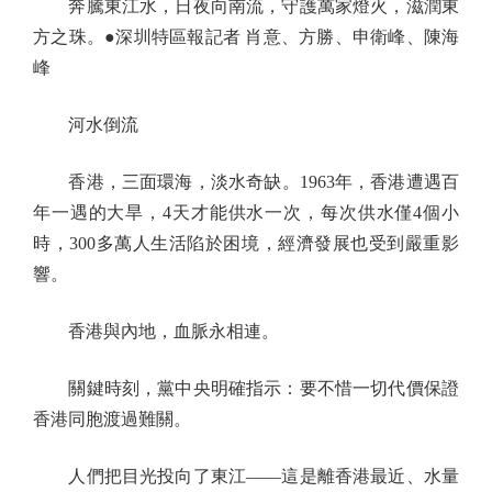
奔騰東江水，日夜向南流，守護萬家燈火，滋潤東
方之珠。●深圳特區報記者 肖意、方勝、申衛峰、陳海
峰
河水倒流
香港，三面環海，淡水奇缺。1963年，香港遭遇百
年一遇的大旱，4天才能供水一次，每次供水僅4個小
時，300多萬人生活陷於困境，經濟發展也受到嚴重影
響。
香港與內地，血脈永相連。
關鍵時刻，黨中央明確指示：要不惜一切代價保證
香港同胞渡過難關。
人們把目光投向了東江——這是離香港最近、水量