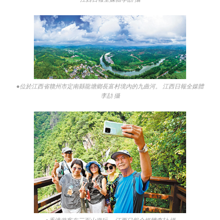
●位於江西省贛州市定南縣龍塘鄉長富村境內的九曲河。 江西日報全媒體
李劼 攝