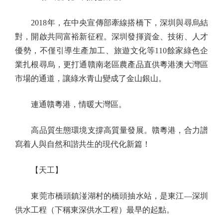
2018年，在中央宣傳部牽線搭橋下，深圳與尋烏結
對，開啟共同富裕新征程。深圳發揮資金、技術、人才
優勢，不僅引導生產加工、旅遊文化等110餘家綠色企
業扎根尋烏，更打通贛南老區農產品直供粵港澳大灣區
市場的通道，讓綠水青山變成了金山銀山。
連通贛粵港，情暖大灣區。
高品質生態環境支撐高質量發展。贛粵港，合力譜
寫着人與自然和諧共生的現代化新篇！
【天工】
東莞市橋頭鎮湴湖村的橋頭抽水站，是東江—深圳
供水工程（下稱東深供水工程）最早的起點。