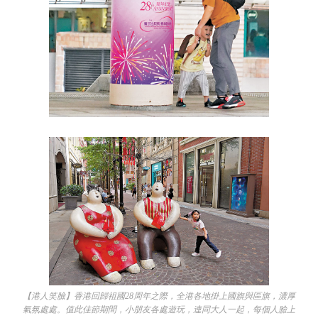
【港人笑臉】香港回歸祖國28周年之際，全港各地掛上國旗與區旗，濃厚
氣氛處處。值此佳節期間，小朋友各處遊玩，連同大人一起，每個人臉上