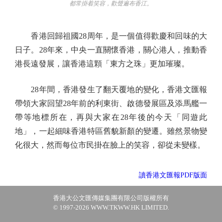
都常掛着笑容，歡聲遍布香江。
香港回歸祖國28周年，是一個值得歡慶和回味的大
日子。28年來，中央一直關懷香港，關心港人，推動香
港長遠發展，讓香港這顆「東方之珠」更加璀璨。
28年間，香港發生了翻天覆地的變化，香港文匯報
帶領大家回望28年前的利東街、啟德發展區及添馬艦一
帶等地標所在，再與大家在28年後的今天「同遊此
地」，一起細味香港特區舊貌新顏的變遷。雖然景物變
化很大，然而每位市民掛在臉上的笑容，卻從未變樣。
讀香港文匯報PDF版面
香港大公文匯傳媒集團有限公司版權所有
© 1997-2026 WWW.TKWW.HK LIMITED.