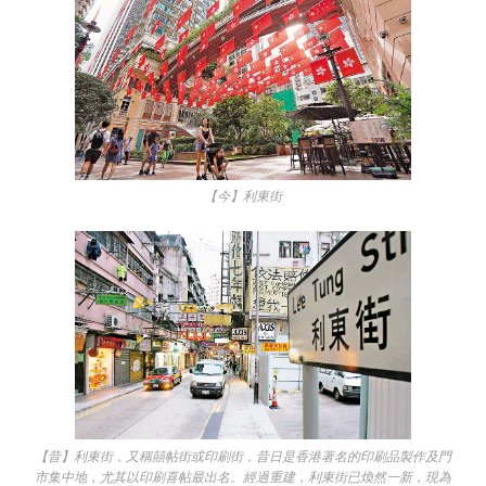
【今】利東街
【昔】利東街，又稱囍帖街或印刷街，昔日是香港著名的印刷品製作及門
市集中地，尤其以印刷喜帖最出名。經過重建，利東街已煥然一新，現為