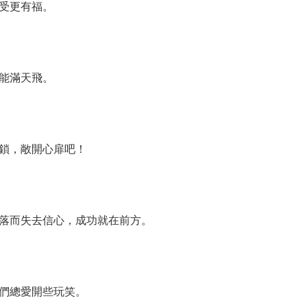
受更有福。
能滿天飛。
鎖，敞開心扉吧！
落而失去信心，成功就在前方。
們總愛開些玩笑。