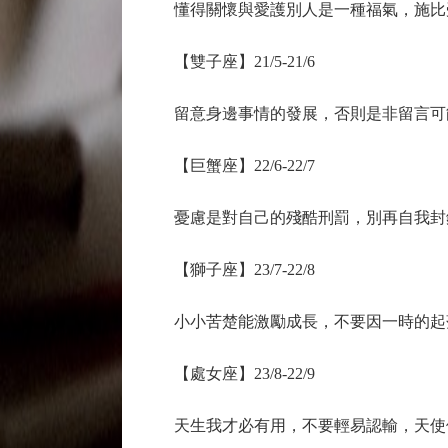
懂得關懷與愛護別人是一種福氣，施比
【雙子座】21/5-21/6
留意身邊事情的發展，否則是非留言可
【巨蟹座】22/6-22/7
憂慮是對自己的殘酷刑罰，別再自我封
【獅子座】23/7-22/8
小小苦楚能激勵成長，不要因一時的起
【處女座】23/8-22/9
天生我才必有用，不要輕易認輸，天使