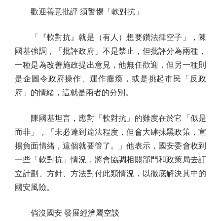
歡迎善意批評 須警惕「軟對抗」
「『軟對抗』就是（有人）想要鑽法律空子」，陳
國基強調，「批評政府」不是禁止，但批評分為兩種，
一種是為改善施政提出意見，他無任歡迎，但另一種則
是企圖令政府操作、運作癱瘓，或是挑起市民「反政
府」的情緒，這就是兩者的分別。
陳國基坦言，應對「軟對抗」的難度在於它「似是
而非」，「未必達到違法程度，但會大肆抹黑政策，宣
揚負面情緒，這個就要管了。」他表示，國安委會收到
一些「軟對抗」情況，將會協調相關部門和政策局去訂
立計劃、方針、方法對付此類情況，以徹底解決其中的
國安風險。
倘沒國安 發展經濟屬空談