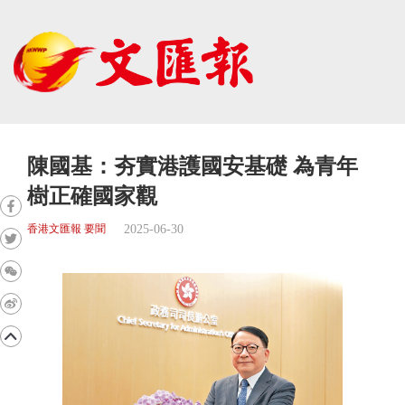
陳國基：夯實港護國安基礎 為青年
樹正確國家觀
2025-06-30
香港文匯報 要聞