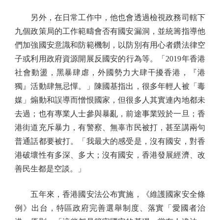
另外，在日常工作中，他也會透過檢視政務司轄下
九個政策局的工作範疇會否有國安漏洞，並統籌指導他
們加強國安意識和防範機制，以防別有用心者鑽法律空
子或利用政府資源開展反國安的行為等。「2019年香港
社會動盪，黑暴肆虐，外國勢力大肆干擾香港，『港
獨』活動肆無忌憚。」陳國基指出，很多年輕人被「毒
媒」煽動和誤導而憎恨國家，但很多人其實連內地都未
去過；也有專業人士參與暴亂，前途事業毀於一旦；香
港街道充斥暴力，有警察、無辜市民被打，甚至講兩句
普通話都要被打。「我最大的感受是，沒有國安，對香
港破壞性有多深、多大；沒有國安，香港發展經濟、改
善民生都是空談。」
五年來，香港國安法公布實施，《維護國家安全條
例》出台，特區政府完善選舉制度、落實「愛國者治