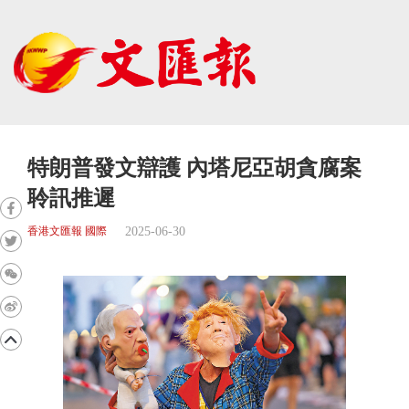
特朗普發文辯護 內塔尼亞胡貪腐案
聆訊推遲
2025-06-30
香港文匯報 國際