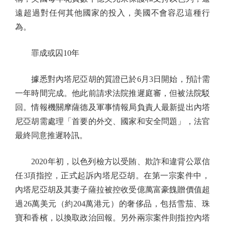
遠超過對任何其他國家的投入，美國不會容忍這種行
為。
罪成或囚10年
據悉對內塔尼亞胡的質證已於6月3日開始，預計需
一年時間完成。他此前請求法院推遲庭審，但被法院駁
回。情報機關摩薩德及軍事情報局負責人最新提出內塔
尼亞胡需處理「首要的外交、國家和安全問題」，法官
最終同意推遲聆訊。
2020年初，以色列檢方以受賄、欺詐和違背公眾信
任3項指控，正式起訴內塔尼亞胡。在第一宗案件中，
內塔尼亞胡及其妻子薩拉被控收受億萬富豪餽贈價值超
過26萬美元（約204萬港元）的奢侈品，包括雪茄、珠
寶和香檳，以換取政治回報。另外兩宗案件則指控內塔