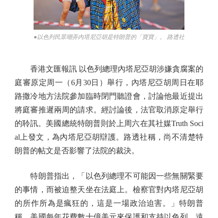
●以色列民眾嘲弄內塔尼亞胡是特朗普的「寶寶」。 路透社
香港文匯報訊 以色列總理內塔尼亞胡涉嫌貪腐案的
庭審原定周一（6月30日）舉行，內塔尼亞胡周日在耶
路撒冷地方法院參加臨時閉門聽證會，討論他最近提出
將庭審推遲兩周的請求。經討論後，法官取消原定舉行
的聆訊。美國總統特朗普則於上周六在其社媒Truth Soci
al上發文，為內塔尼亞胡辯護。路透社稱，尚不清楚特
朗普的帖文是否影響了法院的裁決。
特朗普指出，「以色列總理不可能因一些無關緊要
的事情，而被迫整天坐在法庭上。檢察官對內塔尼亞胡
的所作所為是瘋狂的，這是一場政治迫害。」特朗普
稱，美國每年花費數十億美元來保護和支持以色列，遠